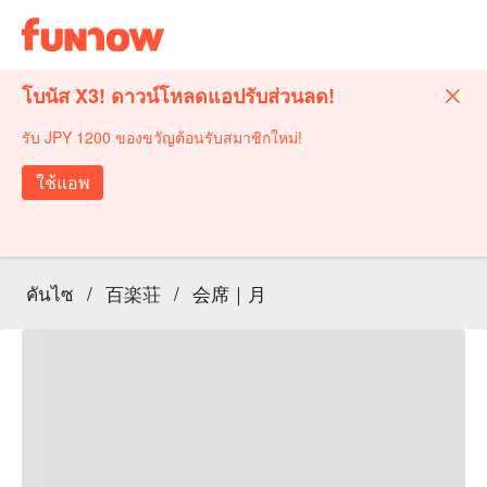
โบนัส X3! ดาวน์โหลดแอปรับส่วนลด!
รับ JPY 1200 ของขวัญต้อนรับสมาชิกใหม่!
ใช้แอพ
คันไซ
/
百楽荘
/
会席｜月