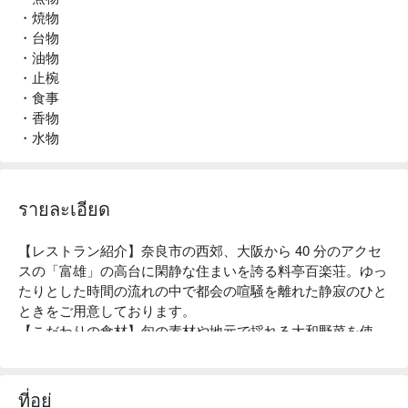
・焼物
・台物
・油物
・止椀
・食事
・香物
・水物
รายละเอียด
【レストラン紹介】奈良市の西郊、大阪から 40 分のアクセ
スの「富雄」の高台に閑静な住まいを誇る料亭百楽荘。ゆっ
たりとした時間の流れの中で都会の喧騒を離れた静寂のひと
ときをご用意しております。

【こだわりの食材】旬の素材や地元で採れる大和野菜を使
い、匠の技をいかした本格派の会席料理をご堪能ください。

【店内雰囲気】1 万坪の庭園の中に趣の異なる 10 の離れが
あり、桜、つつじ、紅葉、椿、梅など季節により移り替わる
ที่อยู่