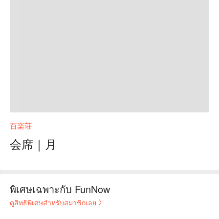
百楽荘
会席｜月
พิเศษเฉพาะกับ FunNow
ดูสิทธิพิเศษสำหรับสมาชิกเลย