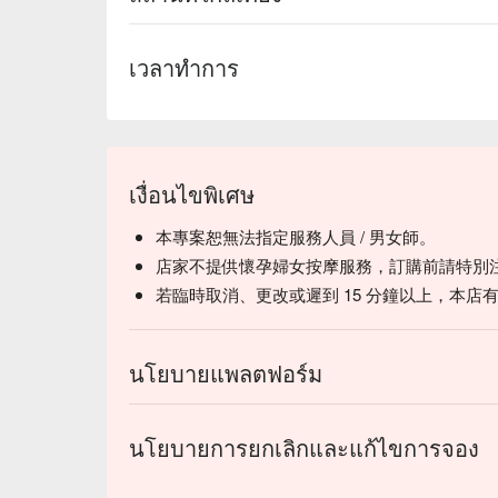
เวลาทำการ
เงื่อนไขพิเศษ
本專案恕無法指定服務人員 / 男女師。
店家不提供懷孕婦女按摩服務，訂購前請特別
若臨時取消、更改或遲到 15 分鐘以上，本店
นโยบายแพลตฟอร์ม
นโยบายการยกเลิกและแก้ไขการจอง