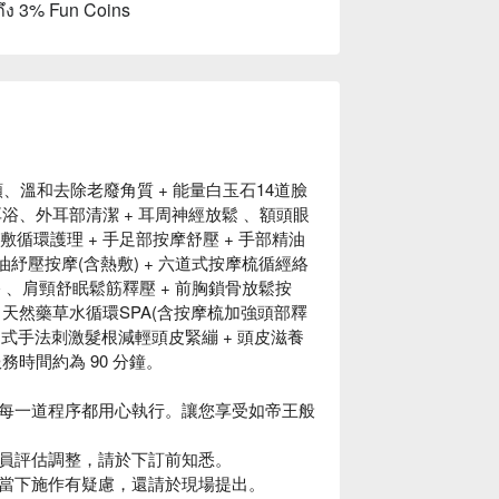
ถึง 3% Fun Coins
顏、溫和去除老廢角質 + 能量白玉石14道臉
耳浴、外耳部清潔 + 耳周神經放鬆 、額頭眼
循環護理 + 手足部按摩舒壓 + 手部精油
油紓壓按摩(含熱敷) + 六道式按摩梳循經絡
浴 、肩頸舒眠鬆筋釋壓 + 前胸鎖骨放鬆按
 天然藥草水循環SPA(含按摩梳加強頭部釋
+ 越式手法刺激髮根減輕頭皮緊繃 + 頭皮滋養
務時間約為 90 分鐘。
每一道程序都用心執行。讓您享受如帝王般
員評估調整，請於下訂前知悉。
當下施作有疑慮，還請於現場提出。