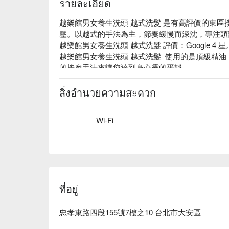
รายละเอียด
越樂館男女養生洗頭 越式洗髮 是有高評價的東
壓。以越式的手法為主，節奏緩慢而深沈，專注頭
越樂館男女養生洗頭 越式洗髮 評價：Google 4 星。
越樂館男女養生洗頭 越式洗髮  使用的是頂級精
的按摩手法來讓您達到身心靈的平靜。

越樂館男女養生洗頭 越式洗髮 預約、越樂館男
刻查看⬇︎
สิ่งอำนวยความสะดวก
Wi-Fi
ที่อยู่
忠孝東路四段155號7樓之10 台北市大安區