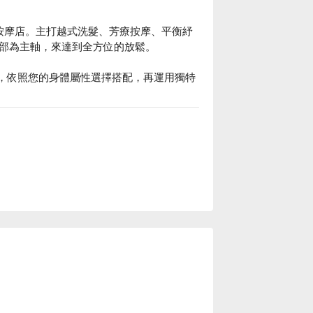
區按摩店。主打越式洗髮、芳療按摩、平衡紓
部為主軸，來達到全方位的放鬆。



油，依照您的身體屬性選擇搭配，再運用獨特
女養生洗頭價格、越樂館男女養生洗頭優惠立