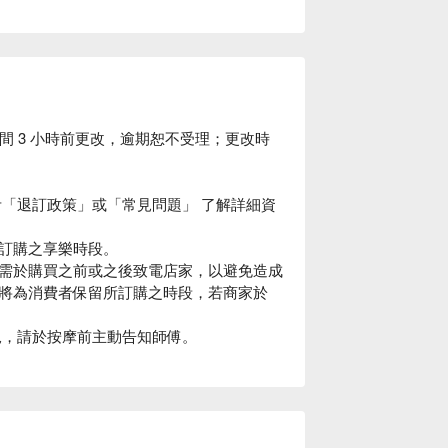
間 3 小時前更改，逾期恕不受理；更改時
考「退訂政策」或「常見問題」 了解詳細資
訂購之享樂時段。
需於購買之前或之後致電店家，以避免造成
將為消費者保留所訂購之時段，若商家於
況，請於按摩前主動告知師傅。
訊頁致電商家，商家視當天預約狀況，保留
題」，如有特殊活動商品則不適用於此規則，
意事項為準。