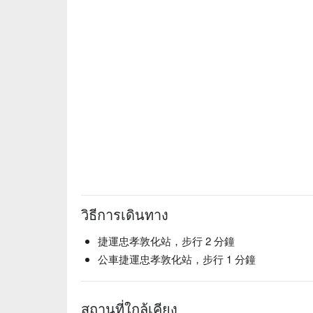
วิธีการเดินทาง
捷運忠孝敦化站，步行 2 分鐘
公車捷運忠孝敦化站，步行 1 分鐘
สถานที่ใกล้เคียง