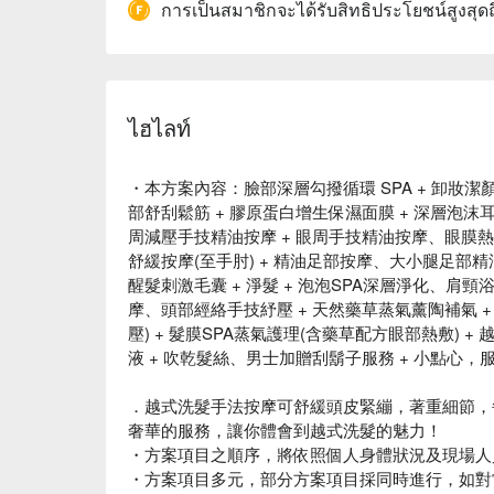
การเป็นสมาชิกจะได้รับสิทธิประโยชน์สูงสุด
ไฮไลท์
・本方案內容：臉部深層勾撥循環 SPA + 卸妝潔
部舒刮鬆筋 + 膠原蛋白增生保濕面膜 + 深層泡沫
周減壓手技精油按摩 + 眼周手技精油按摩、眼膜熱敷
舒緩按摩(至手肘) + 精油足部按摩、大小腿足部精
醒髮刺激毛囊 + 淨髮 + 泡泡SPA深層淨化、肩頸
摩、頭部經絡手技紓壓 + 天然藥草蒸氣薰陶補氣 +
壓) + 髮膜SPA蒸氣護理(含藥草配方眼部熱敷) 
液 + 吹乾髮絲、男士加贈刮鬍子服務 + 小點心，服
．越式洗髮手法按摩可舒緩頭皮緊繃，著重細節，
奢華的服務，讓你體會到越式洗髮的魅力！
・方案項目之順序，將依照個人身體狀況及現場人
・方案項目多元，部分方案項目採同時進行，如對