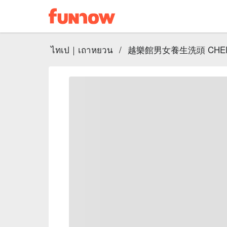
ไทเป｜เถาหยวน
/
越樂館男女養生洗頭 CHER