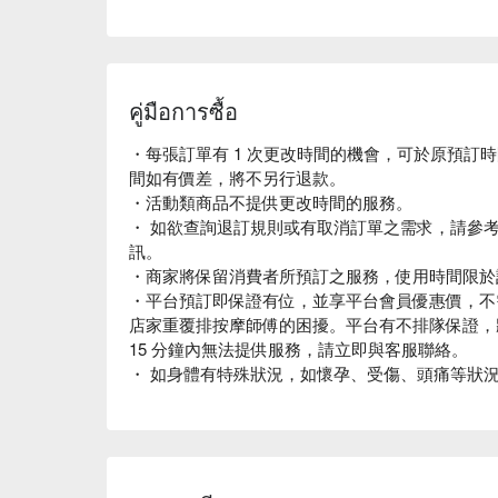
คู่มือการซื้อ
・每張訂單有 1 次更改時間的機會，可於原預訂時
間如有價差，將不另行退款。
・活動類商品不提供更改時間的服務。
・ 如欲查詢退訂規則或有取消訂單之需求，請參
訊。
・商家將保留消費者所預訂之服務，使用時間限於
・平台預訂即保證有位，並享平台會員優惠價，不
店家重覆排按摩師傅的困擾。平台有不排隊保證，
15 分鐘內無法提供服務，請立即與客服聯絡。
・ 如身體有特殊狀況，如懷孕、受傷、頭痛等狀
・為保護下位消費者之權益，若逾時，請於訂購資
服務提供之權益。
・退訂請於 3 小時前辦理，詳情請參考「常見問
以商品注意事項為準。 個別方案之特殊規則依注