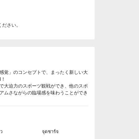
ください。
感覚」のコンセプトで、まったく新しい大
！

で大迫力のスポーツ観戦ができ、他のスポ
アムさながらの臨場感を味わうことができ
のビアガールが多数在籍。スタジアムとは
楽しむことができます。時には樽を背負っ
ัว
จุดชาร์จ