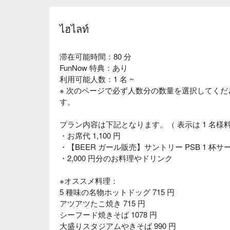
ไฮไลท์
滞在可能時間：80 分
FunNow 特典：あり
利用可能人数：1 名 ~
※ 次のページで必ず人数分の数量を選択してくださ
す。
プラン内容は下記となります。（ 表示は 1 名様
・お席代 1,100 円
・【BEER ガール販売】サントリー PSB 1 杯サ
・2,000 円分のお料理やドリンク
※オススメ料理：
5 種味の名物ホットドッグ 715 円
アツアツたこ焼き 715 円
シーフード焼きそば 1078 円
大盛りスタジアムやきそば 990 円