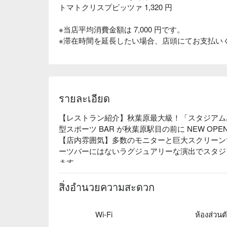
トマトクリスプピッツァ 1,320 円
※当店平均消費金額は 7,000 円です。
※滞在時間を延長したい場合、店頭にてお支払い
รายละเอียด
【レストラン紹介】秋葉原最大級！「スタジアム
型スポーツ BAR が秋葉原駅目の前に NEW OPEN
【店内雰囲気】多数のモニターと巨大スクリーン
ーツバーにはないラグジュアリーな演出でスタジ
ます。

【パフォーマンス】当店スタッフには各球場出身
違った熱狂でビアガールたちと共に応援しながら
สิ่งอำนวยความสะดวก
てビール販売もスタジアムの空間を演出します。
Wi-Fi
ห้องส่วนต