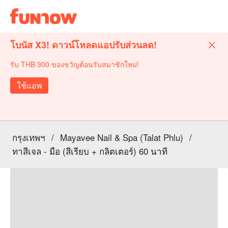
โบนัส X3! ดาวน์โหลดแอปรับส่วนลด!
รับ THB 300 ของขวัญต้อนรับสมาชิกใหม่!
ใช้แอพ
กรุงเทพฯ
/
Mayavee Nail & Spa (Talat Phlu)
/
ทาสีเจล - มือ (สีเรียบ + กลิตเตอร์) 60 นาที