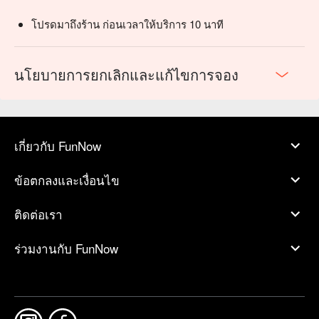
โปรดมาถึงร้าน ก่อนเวลาให้บริการ 10 นาที
นโยบายการยกเลิกและแก้ไขการจอง
เกี่ยวกับ FunNow
ข้อตกลงและเงื่อนไข
ติดต่อเรา
ร่วมงานกับ FunNow