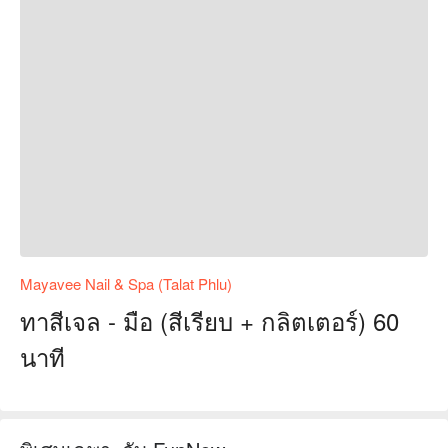
Mayavee Nail & Spa (Talat Phlu)
ทาสีเจล - มือ (สีเรียบ + กลิตเตอร์) 60
นาที