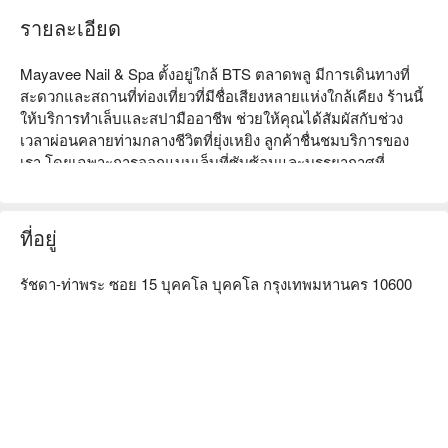
รายละเอียด
Mayavee Nail & Spa ตั้งอยู่ใกล้ BTS ตลาดพลู มีการเดินทางที่
สะดวกและสถานที่ท่องเที่ยวที่มีชื่อเสียงหลายแห่งใกล้เคียง ร้านนี้
ให้บริการทำเล็บและสปามืออาชีพ ช่วยให้คุณได้สัมผัสกับช่วง
เวลาผ่อนคลายท่ามกลางชีวิตที่ยุ่งเหยิง ลูกค้าชื่นชมบริการของ
เรา โดยเฉพาะการออกแบบเล็บที่ซับซ้อนและบรรยากาศที่
สะดวกสบาย เหมาะสำหรับผู้ที่มองหาคุณภาพ ไม่ว่าคุณจะ
ต้องการผ่อนคลายหรือเตรียมตัวสำหรับงานพิเศษ Mayavee Nail 
& Spa คือทางเลือกที่เหมาะสมสำหรับคุณ จองผ่าน FunNow เพื่อ
ที่อยู่
รับส่วนลดทันที!
รัชดา-ท่าพระ ซอย 15 บุคคโล บุคคโล กรุงเทพมหานคร 10600