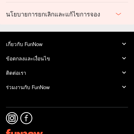
นโยบายการยกเลิกและแก้ไขการจอง
เกี่ยวกับ FunNow
ข้อตกลงและเงื่อนไข
ติดต่อเรา
ร่วมงานกับ FunNow