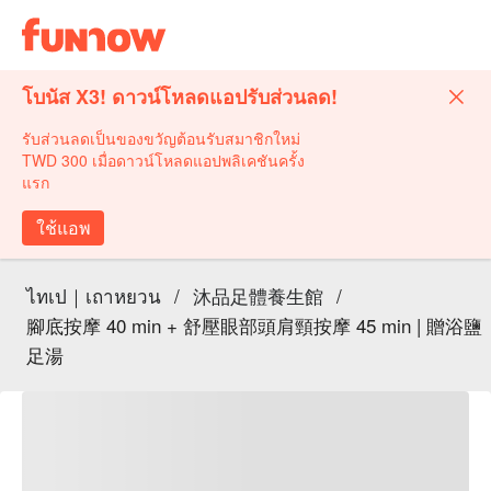
โบนัส X3! ดาวน์โหลดแอปรับส่วนลด!
รับส่วนลดเป็นของขวัญต้อนรับสมาชิกใหม่
TWD 300 เมื่อดาวน์โหลดแอปพลิเคชันครั้ง
แรก
ใช้แอพ
ไทเป｜เถาหยวน
/
沐品足體養生館
/
腳底按摩 40 min + 舒壓眼部頭肩頸按摩 45 min | 贈浴鹽
足湯