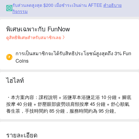
รับส่วนลดสูงสุด $200 เมื่อชำระเงินผ่าน AFTEE
คำอธิบาย
กิจกรรม
พิเศษเฉพาะกับ FunNow
ดูสิทธิพิเศษสำหรับสมาชิกเลย
การเป็นสมาชิกจะได้รับสิทธิประโยชน์สูงสุดถึง 3% Fun
Coins
ไฮไลท์
・本方案內容：課程說明 + 浴鹽草本浴鹽足浴 10 分鐘 + 腳底
按摩 40 分鐘 + 舒壓眼部疲勞頭肩頸按摩 45 分鐘 + 舒心順氣
養生茶，手技時間約 85 分鐘，服務時間約為 95 分鐘。
รายละเอียด