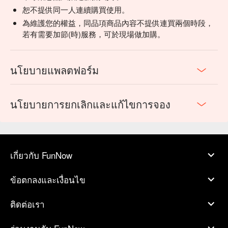
恕不提供同一人連續購買使用。
為維護您的權益，同品項商品內容不提供連買兩個時段，
若有需要加節(時)服務，可於現場做加購。
นโยบายแพลตฟอร์ม
นโยบายการยกเลิกและแก้ไขการจอง
เกี่ยวกับ FunNow
ข้อตกลงและเงื่อนไข
ติดต่อเรา