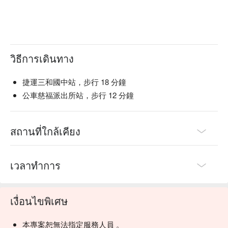
วิธีการเดินทาง
捷運三和國中站，步行 18 分鐘
公車慈福派出所站，步行 12 分鐘
สถานที่ใกล้เคียง
เวลาทำการ
เงื่อนไขพิเศษ
本專案恕無法指定服務人員 。