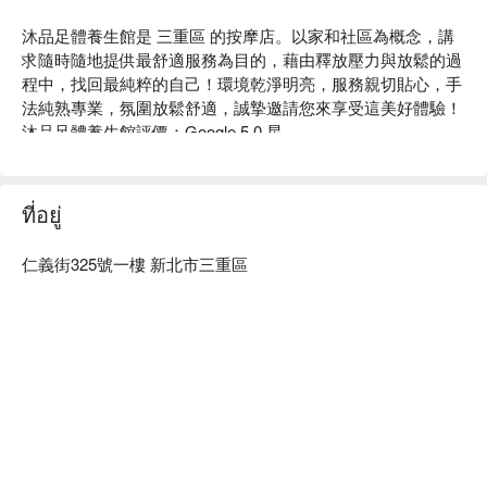
沐品足體養生館是 三重區 的按摩店。以家和社區為概念，講
求隨時隨地提供最舒適服務為目的，藉由釋放壓力與放鬆的過
程中，找回最純粹的自己！環境乾淨明亮，服務親切貼心，手
法純熟專業，氛圍放鬆舒適，誠摯邀請您來享受這美好體驗！

沐品足體養生館評價：Google 5.0 星。

沐品足體養生館評價：網友好評推薦。 

沐品足體養生館服務：沐品足體養生館提供按摩服務。

沐品足體養生館推薦：位置近捷運三和國中站，環境明亮、乾
ที่อยู่
淨、舒適，保證讓您享受最舒適的按摩體驗！

沐品足體養生館預約、沐品足體養生館價格立刻查看⬇︎
仁義街325號一樓 新北市三重區