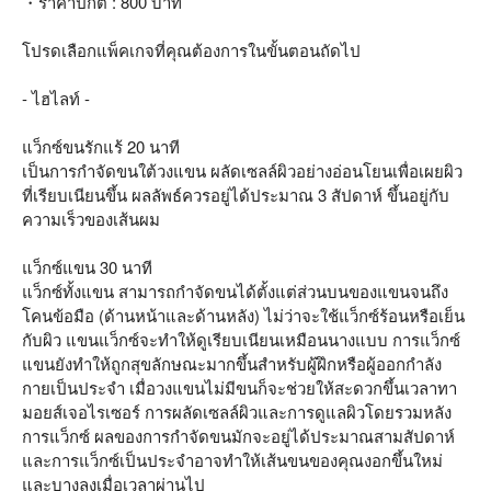
・ราคาปกติ : 800 บาท
โปรดเลือกแพ็คเกจที่คุณต้องการในขั้นตอนถัดไป
- ไฮไลท์ -
แว็กซ์ขนรักแร้ 20 นาที
เป็นการกำจัดขนใต้วงแขน ผลัดเซลล์ผิวอย่างอ่อนโยนเพื่อเผยผิว
ที่เรียบเนียนขึ้น ผลลัพธ์ควรอยู่ได้ประมาณ 3 สัปดาห์ ขึ้นอยู่กับ
ความเร็วของเส้นผม
แว็กซ์แขน 30 นาที
แว็กซ์ทั้งแขน สามารถกำจัดขนได้ตั้งแต่ส่วนบนของแขนจนถึง
โคนข้อมือ (ด้านหน้าและด้านหลัง) ไม่ว่าจะใช้แว็กซ์ร้อนหรือเย็น
กับผิว แขนแว็กซ์จะทำให้ดูเรียบเนียนเหมือนนางแบบ การแว็กซ์
แขนยังทำให้ถูกสุขลักษณะมากขึ้นสำหรับผู้ฝึกหรือผู้ออกกำลัง
กายเป็นประจำ เมื่อวงแขนไม่มีขนก็จะช่วยให้สะดวกขึ้นเวลาทา
มอยส์เจอไรเซอร์ การผลัดเซลล์ผิวและการดูแลผิวโดยรวมหลัง
การแว็กซ์ ผลของการกำจัดขนมักจะอยู่ได้ประมาณสามสัปดาห์
และการแว็กซ์เป็นประจำอาจทำให้เส้นขนของคุณงอกขึ้นใหม่
และบางลงเมื่อเวลาผ่านไป