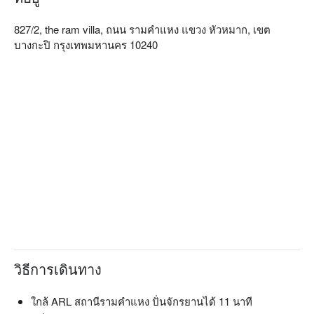
ใหม่ ๆ ร้านอาหารอินเดีย Adarsh สามารถตอบสนองความ
ต้องการของคุณได้ จองผ่าน FunNow เพื่อรับส่วนลดทันที!
827/2, the ram villa, ถนน รามคำแหง แขวง หัวหมาก, เขต
บางกะปิ กรุงเทพมหานคร 10240
วิธีการเดินทาง
ใกล้ ARL สถานีรามคำแหง ปั่นจักรยานได้ 11 นาที