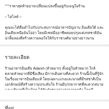
***ราคาสุดท้ายอาจเปลี่ยนแปลงขึ้นอยู่กับเมนูในร้าน
– ไฮไลท์ –
คุณจะได้ดื่มด่ำไปกับประสบการณ์อาหารปัญจาบ อินเดียใต้ และ
อินเดียเหนืออันโอ่อ่า โดยมีเชฟมืออาชีพคอยปรุงแต่งรสชาติอัน
น่าลิ้มลองที่สร้างความพอใจให้กับราชวงศ์มาอย่างยาวนาน
รายละเอียด
ร้านอาหารอินเดีย Adarsh (หัวหมาก) ตั้งอยู่ในหัวหมาก ใกล้
ตลาดหัวหมากที่มีชื่อเสียง มีการเดินทางที่สะดวก ร้านนี้เป็นที่รู้จัก
ในเรื่องอาหารอินเดียแท้ โดยเฉพาะแกงและนานที่มีรสชาติเป็น
เอกลักษณ์ที่สร้างความประทับใจ ร้านมีบรรยากาศที่สะดวกสบาย
และบริการที่เป็นมิตร ได้รับคำชมอย่างสูงจากลูกค้า โดยมี
คะแนนออนไลน์ 4.5 ดาว เหมาะสำหรับการรวมตัวของครอบครัว 
การพบปะกับเพื่อน หรือการรับประทานอาหารทางธุรกิจ ไม่ว่า
คุณจะเป็นแฟนของอาหารอินเดียหรือกำลังมองหาลิ้มลองรสชาติ
ที่อยู่