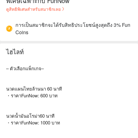
พิเศษเฉพาะกับ FunNow
ดูสิทธิพิเศษสำหรับสมาชิกเลย
การเป็นสมาชิกจะได้รับสิทธิประโยชน์สูงสุดถึง 3% Fun
Coins
ไฮไลท์
– ตัวเลือกแพ็กเกจ–
นวดแผนไทยล้านนา 60 นาที
・ราคาFunNow: 600 บาท
นวดน้ำมันอโรม่า60 นาที
・ราคาFunNow: 1000 บาท