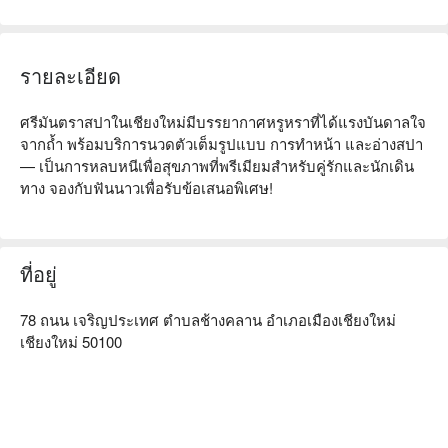
รายละเอียด
ศรีมันตราสปาในเชียงใหม่มีบรรยากาศหรูหราที่ได้แรงบันดาลใจ
จากถ้ำ พร้อมบริการนวดตัวเต็มรูปแบบ การทำหน้า และอ่างสปา 
— เป็นการหลบหนีเพื่อสุขภาพที่พรีเมียมสำหรับคู่รักและนักเดิน
ทาง จองกับฟันนาวเพื่อรับข้อเสนอพิเศษ!
ที่อยู่
78 ถนน เจริญประเทศ ตำบลช้างคลาน อำเภอเมืองเชียงใหม่
เชียงใหม่ 50100