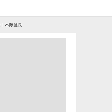
燙｜不限髮長