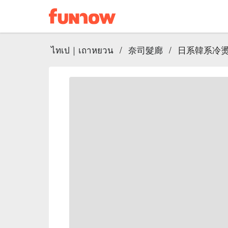
ไทเป｜เถาหยวน
/
奈司髮廊
/
日系韓系冷