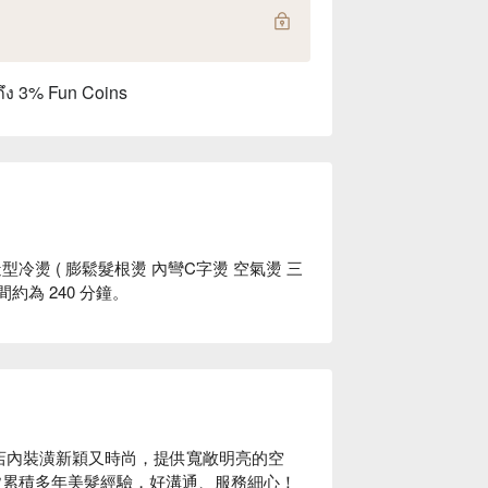
ถึง 3% Fun Coins
型冷燙 ( 膨鬆髮根燙 內彎C字燙 空氣燙 三
約為 240 分鐘。
、店內裝潢新穎又時尚，提供寬敞明亮的空
累積多年美髮經驗，好溝通、服務細心！
