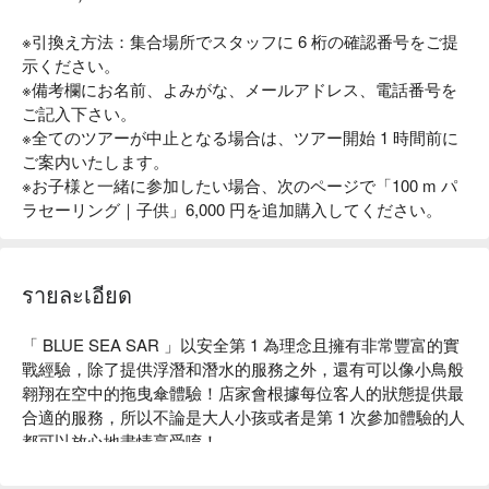
※引換え方法：集合場所でスタッフに 6 桁の確認番号をご提
示ください。
※備考欄にお名前、よみがな、メールアドレス、電話番号を
ご記入下さい。
※全てのツアーが中止となる場合は、ツアー開始 1 時間前に
ご案内いたします。
※お子様と一緒に参加したい場合、次のページで「100 m パ
ラセーリング｜子供」6,000 円を追加購入してください。
รายละเอียด
「 BLUE SEA SAR 」以安全第 1 為理念且擁有非常豐富的實
戰經驗，除了提供浮潛和潛水的服務之外，還有可以像小鳥般
翱翔在空中的拖曳傘體驗！店家會根據每位客人的狀態提供最
合適的服務，所以不論是大人小孩或者是第 1 次參加體驗的人
都可以放心地盡情享受唷！

拖曳傘是 1 項水上運動，在小船快速行駛之下使降落傘升起，