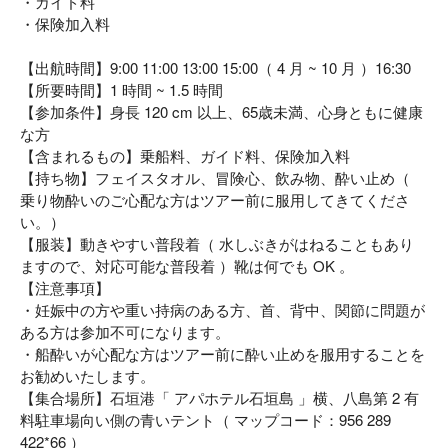
・ガイド料
・保険加入料
【出航時間】9:00 11:00 13:00 15:00（ 4 月 ~ 10 月 ）16:30
【所要時間】1 時間 ~ 1.5 時間
【参加条件】身長 120 cm 以上、65歳未満、心身ともに健康
な方
【含まれるもの】乗船料、ガイド料、保険加入料
【持ち物】フェイスタオル、冒険心、飲み物、酔い止め（
乗り物酔いのご心配な方はツアー前に服用してきてくださ
い。）
【服装】動きやすい普段着（ 水しぶきがはねることもあり
ますので、対応可能な普段着 ）靴は何でも OK 。
【注意事項】
・妊娠中の方や重い持病のある方、首、背中、関節に問題が
ある方は参加不可になります。
・船酔いが心配な方はツアー前に酔い止めを服用することを
お勧めいたします。
【集合場所】石垣港「 アパホテル石垣島 」横、八島第 2 有
料駐車場向い側の青いテント（ マップコード：956 289
422*66 ）