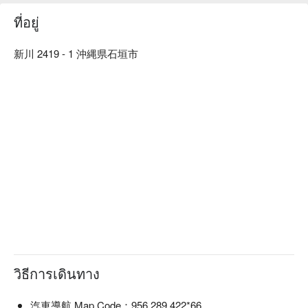
可以體驗被騰空拉起的快感與翺翔在天際的刺激，根據拉繩的
ที่อยู่
長度可以選擇在 100 公尺、150 公尺以及 200 公尺的高空中眺
望石垣島的美麗海景。玩完拖曳傘後千萬不要錯過浮潛及潛水
新川 2419 - 1 沖縄県石垣市
體驗，將石垣島的天空和大海一併享受，保證您回味無窮！
วิธีการเดินทาง
汽車導航 Map Code：956 289 422*66