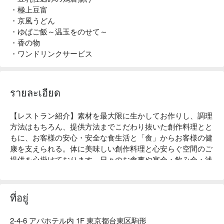
・極上豆富
・京風うどん
・ゆばご飯～温玉をのせて～
・香の物
・ワンドリンクサービス
รายละเอียด
【レストラン紹介】素材を最大限に生かしてお作りし、調理
方法はもちろん、提供方法までこだわり抜いた創作料理とと
もに、お客様の安心・安全な食生活と「食」からお客様の健
康を支えられる。体に美味しい創作料理と心安らぐ空間のご
提供を心掛けております。日々のお食事や宴会・飲み会・浅
草エリアの観光に最適なメニューを豊富に取り揃えておりま
す。

【こだわりの食材】国産大豆使用にこだわり、大豆の美味し
ที่อยู่
さをお客様へ。濃厚な美味しさを「銀ゆば」でご堪能あれ！
美容を意識する女性にもおすすめです。

2-4-6 アパホテル内 1F 東京都台東区駒形