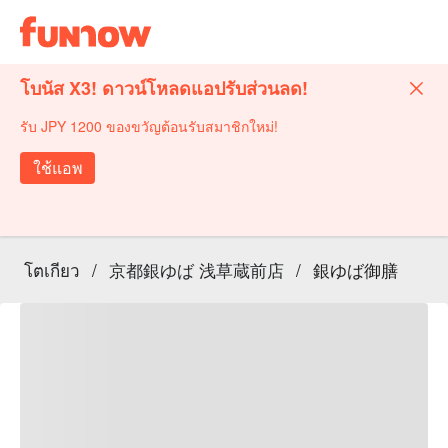
โบนัส X3! ดาวน์โหลดแอปรับส่วนลด!
รับ JPY 1200 ของขวัญต้อนรับสมาชิกใหม่!
ใช้แอพ
โตเกียว
/
京都銀ゆば 浅草蔵前店
/
銀ゆば御膳