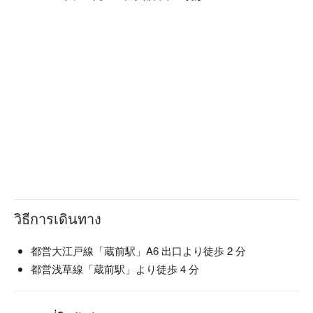
【看板メニュー】

大豆の香り引き上げゆば：卓上のコンロで温め、膜が張って
きたらゆっくりと引き上げ、召し上がれ！お塩やわさび醤油
などの味付けもおすすめです。最初の一枚にたっぷり栄養が
含まれていといわれるゆば。

こだわり出来たて掬い豆富：出来立てのあたたかい豆富は、
滑らか食感と豊かな香りがたまりません！ランチビュッフェ
でも、ディナータイムの一品としてもご提供。

しゃぶしゃぶ： スープは王道の「昆布出汁」、「すき焼
き」、「旨辛チゲ」、「美肌豆乳」の 4 種からお選びいただ
けます。その他、国産牛、豚、三元豚など、厳選したお肉の
วิธีการเดินทาง
都営大江戸線「蔵前駅」A6 出口より徒歩 2 分
都営浅草線「蔵前駅」より徒歩 4 分