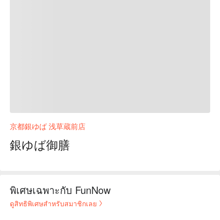
京都銀ゆば 浅草蔵前店
銀ゆば御膳
พิเศษเฉพาะกับ FunNow
ดูสิทธิพิเศษสำหรับสมาชิกเลย