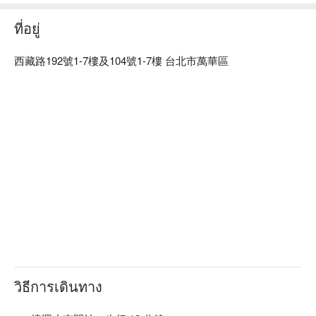
ที่อยู่
西藏路192號1-7樓及104號1-7樓 台北市萬華區
วิธีการเดินทาง