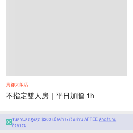
貴都大飯店
不指定雙人房｜平日加贈 1h
รับส่วนลดสูงสุด $200 เมื่อชำระเงินผ่าน AFTEE
คำอธิบาย
กิจกรรม