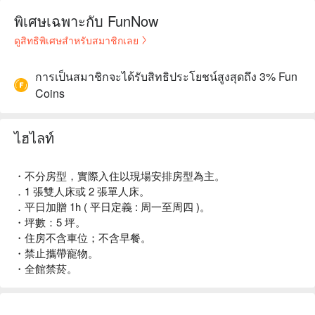
พิเศษเฉพาะกับ FunNow
ดูสิทธิพิเศษสำหรับสมาชิกเลย
การเป็นสมาชิกจะได้รับสิทธิประโยชน์สูงสุดถึง 3% Fun
Coins
ไฮไลท์
・不分房型，實際入住以現場安排房型為主。
．1 張雙人床或 2 張單人床。
．平日加贈 1h ( 平日定義 : 周一至周四 )。
・坪數：5 坪。
・住房不含車位；不含早餐。
・禁止攜帶寵物。
・全館禁菸。