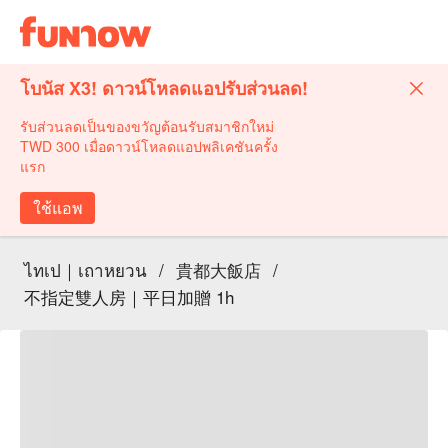
โบนัส X3! ดาวน์โหลดแอปรับส่วนลด!
รับส่วนลดเป็นของขวัญต้อนรับสมาชิกใหม่
TWD 300 เมื่อดาวน์โหลดแอปพลิเคชันครั้ง
แรก
ใช้แอพ
ไทเป｜เถาหยวน
/
貴都大飯店
/
不指定雙人房｜平日加贈 1h