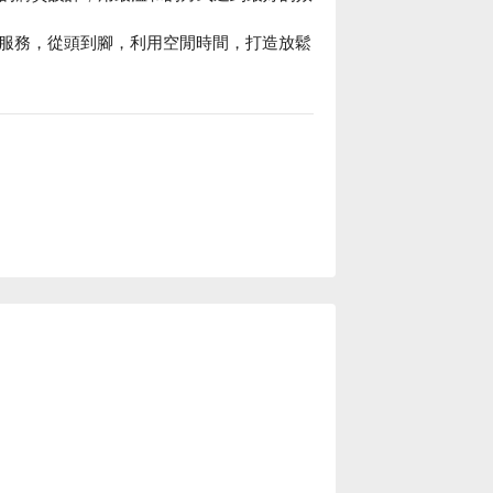
服務，從頭到腳，利用空閒時間，打造放鬆
壓、美睫、彩妝、美甲、手部保養、紋綉、
服務，可溝通您的需求。克麗緹娜預約、克