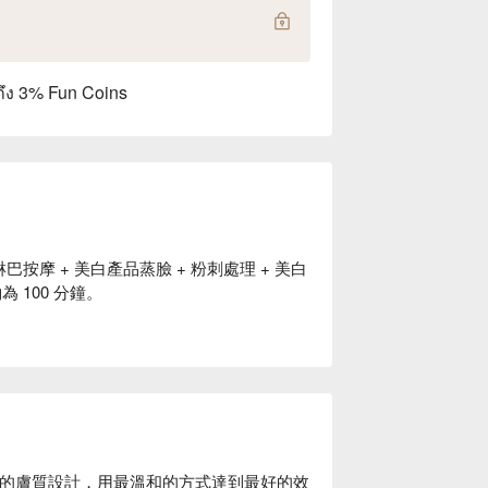
ถึง 3% Fun Coins
淋巴按摩 + 美白產品蒸臉 + 粉刺處理 + 美白
 100 分鐘。
人的膚質設計，用最溫和的方式達到最好的效