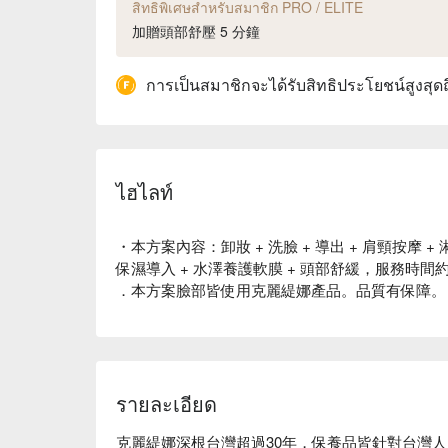
สิทธิพิเศษสำหรับสมาชิก PRO / ELITE
加贈頭部舒壓 5 分鐘
การเป็นสมาชิกจะได้รับสิทธิประโยชน์สูงสุด
ไฮไลท์
・本方案內容：卸妝 + 洗臉 + 導出 + 肩頸按摩 + 
保濕導入 + 水澤養護軟膜 + 頭部舒緩，服務時間約為
．本方案臉部皆使用克麗緹娜產品。品質有保障。
รายละเอียด
克麗緹娜深根台灣超過30年，保養品皆針對台灣