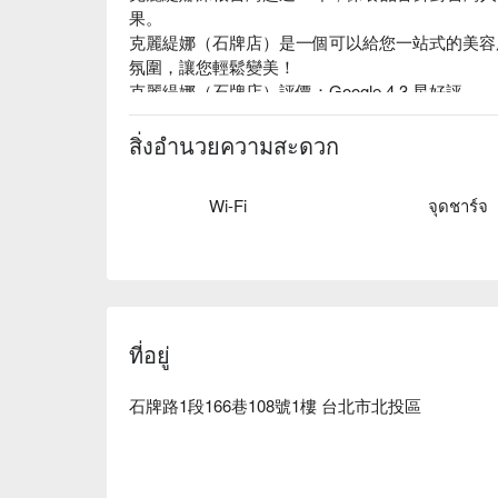
果。

克麗緹娜（石牌店）是一個可以給您一站式的美容
氛圍，讓您輕鬆變美！

克麗緹娜（石牌店）評價：Google 4.3 星好評

克麗緹娜（石牌店）服務：提供美容服務、美體舒
教學服務。

สิ่งอำนวยความสะดวก
克麗緹娜（石牌店）推薦：皆由專業美容、美甲師
麗緹娜價格立刻查看 ⬇️
Wi-Fi
จุดชาร์จ
ที่อยู่
石牌路1段166巷108號1樓 台北市北投區