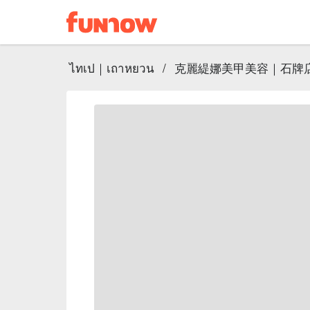
ไทเป｜เถาหยวน
/
克麗緹娜美甲美容｜石牌