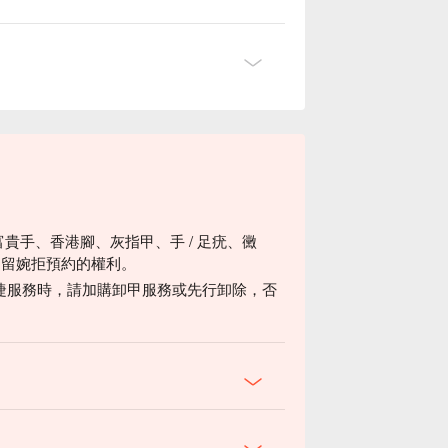
富貴手、香港腳、灰指甲、手 / 足疣、黴
保留婉拒預約的權利。
睫服務時，請加購卸甲服務或先行卸除，否