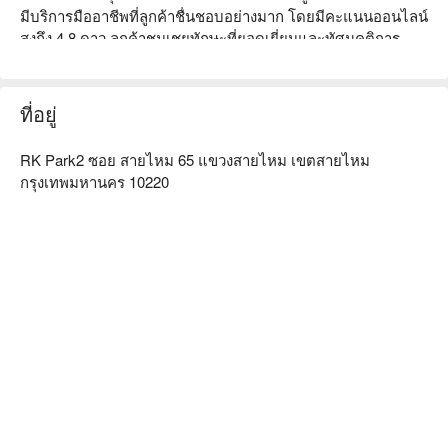
มีบริการมืออาชีพที่ลูกค้าชื่นชอบอย่างมาก โดยมีคะแนนออนไลน์
สูงถึง 4.8 ดาว ลูกค้าชมเชยทักษะที่ยอดเยี่ยมและทัศนคติการ
บริการที่เป็นมิตร ไม่ว่าคุณจะเป็นมืออาชีพที่ต้องการเสริมภาพ
ลักษณ์ส่วนตัวหรือเป็นนักเรียนที่มุ่งมั่นในความงาม นี่คือทางเลือก
ที่เหมาะสม จองผ่าน FunNow เพื่อรับส่วนลด!
ที่อยู่
RK Park2 ซอย สายไหม 65 แขวงสายไหม เขตสายไหม
กรุงเทพมหานคร 10220