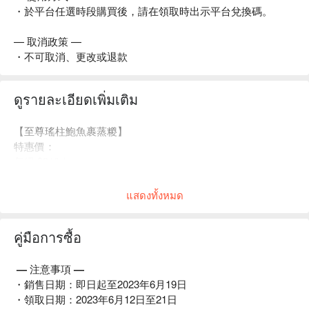
・於平台任選時段購買後，請在領取時出示平台兌換碼。
— 取消政策 —
・不可取消、更改或退款
ดูรายละเอียดเพิ่มเติม
【至尊瑤柱鮑魚裹蒸
糉
】
特惠價：
每粿 $310｜
購三粿或以上：每粿 $279
แสดงทั้งหมด
คู่มือการซื้อ
— 注意事項 —
・銷售日期：即日起至2023年6月19日
・領取日期：2023年6月12日至21日