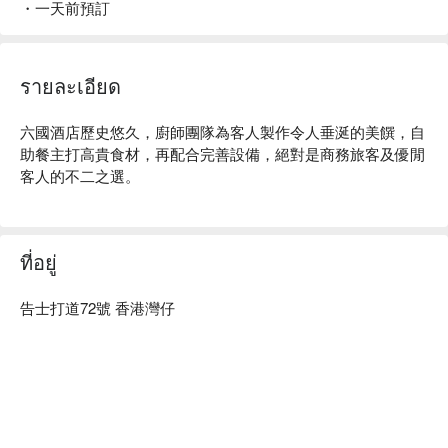
・一天前預訂
รายละเอียด
六國酒店歷史悠久，廚師團隊為客人製作令人垂涎的美饌，自
助餐主打高貴食材，再配合完善設備，絕對是商務旅客及優閒
客人的不二之選。
ที่อยู่
告士打道72號 香港灣仔