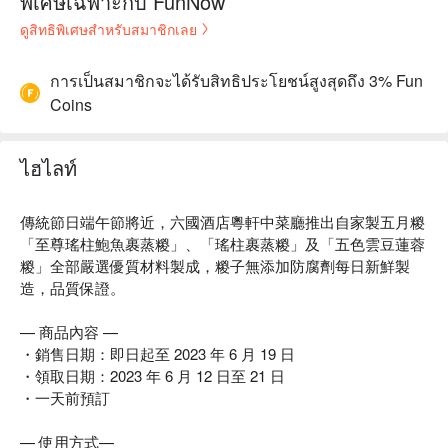
พิเศษเฉพาะกับ FunNow
ดูสิทธิพิเศษสำหรับสมาชิกเลย
การเป็นสมาชิกจะได้รับสิทธิประโยชน์สูงสุดถึง 3% Fun
Coins
ไฮไลท์
傳統節日端午節將近，六國酒店粵軒中菜廳推出自家製五月糉
「至尊瑤柱鮑魚裹蒸糉」、「瑤柱裹蒸糉」及「五色雲豆蓮蓉
糉」全部嚴選優質材料製成，糉子無添加防腐劑每日新鮮製
造，品質保證。
— 商品內容 —
・銷售日期：即日起至 2023 年 6 月 19 日
・領取日期：2023 年 6 月 12 日至 21 日
・一天前預訂
— 使用方式—