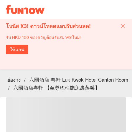
โบนัส X3! ดาวน์โหลดแอปรับส่วนลด!
รับ HKD 150 ของขวัญต้อนรับสมาชิกใหม่!
ใช้แอพ
ฮ่องกง
/
六國酒店 粵軒 Luk Kwok Hotel Canton Room
/
六國酒店粵軒 【至尊瑤柱鮑魚裹蒸糉】