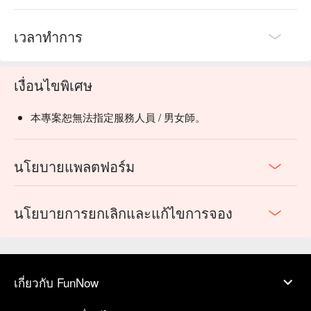
เวลาทำการ
เงื่อนไขพิเศษ
本專案恕無法指定服務人員 / 男女師。
นโยบายแพลตฟอร์ม
นโยบายการยกเลิกและแก้ไขการจอง
เกี่ยวกับ FunNow