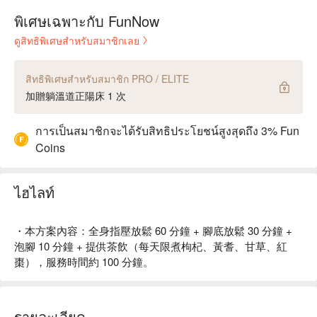
พิเศษเฉพาะกับ FunNow
ดูสิทธิพิเศษสำหรับสมาชิกเลย
สิทธิพิเศษสำหรับสมาชิก PRO / ELITE
加贈躺溫道正陽床 1 次
การเป็นสมาชิกจะได้รับสิทธิประโยชน์สูงสุดถึง 3% Fun
Coins
ไฮไลท์
・本方案內容：全身指壓放鬆 60 分鐘 + 腳底放鬆 30 分鐘 +
泡腳 10 分鐘 + 提供茶飲（每天限煮枸杞、黃耆、甘草、紅
棗），服務時間約 100 分鐘。
รายละเอียด