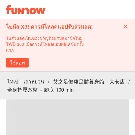
โบนัส X3! ดาวน์โหลดแอปรับส่วนลด!
รับส่วนลดเป็นของขวัญต้อนรับสมาชิกใหม่
TWD 300 เมื่อดาวน์โหลดแอปพลิเคชันครั้ง
แรก
ใช้แอพ
ไทเป｜เถาหยวน
/
艾之足健康足體養身館｜大安店
/
全身指壓放鬆 + 腳底 100 min