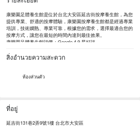
康樂園足體養生館是位於台北大安區延吉街按摩養生館，為您
提供專業、舒適的按摩體驗，康樂園按摩養生館都是經過專業
培訓，技術嫻熟、專業可靠，根據您的需求，選擇最適合您的
按摩方式，讓您在最短的時間內達到最佳效果。

康樂園足體養生館評價：Google 4.9 星好評。

康樂園足體養生館服務推薦：腳底薑汁排寒、全身薑汁排寒。

康樂園足體養生館預約、康樂園足體養生館價格立刻查看 ⬇️
สิ่งอำนวยความสะดวก
ห้องส่วนตัว
ที่อยู่
延吉街131巷2弄9號1樓 台北市大安區