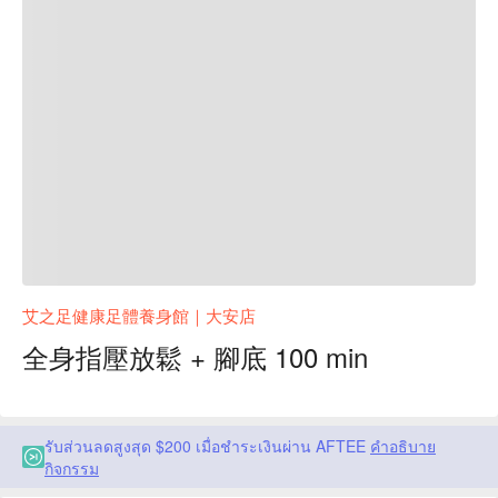
艾之足健康足體養身館｜大安店
全身指壓放鬆 + 腳底 100 min
รับส่วนลดสูงสุด $200 เมื่อชำระเงินผ่าน AFTEE
คำอธิบาย
กิจกรรม