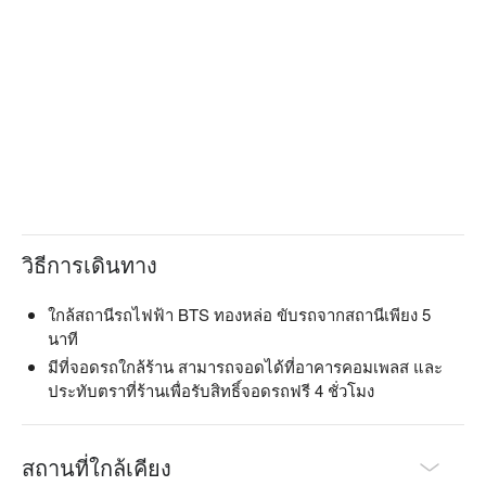
วิธีการเดินทาง
ใกล้สถานีรถไฟฟ้า BTS ทองหล่อ ขับรถจากสถานีเพียง 5
นาที
มีที่จอดรถใกล้ร้าน สามารถจอดได้ที่อาคารคอมเพลส และ
ประทับตราที่ร้านเพื่อรับสิทธิ์จอดรถฟรี 4 ชั่วโมง
สถานที่ใกล้เคียง