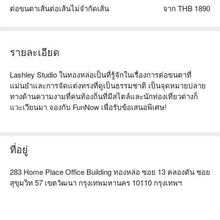
ต่อขนตาเส้นต่อเส้นไม่จำกัดเส้น
จาก THB 1890
รายละเอียด
Lashley Studio ในทองหล่อเป็นที่รู้จักในเรื่องการต่อขนตาที่
แม่นยำและการจัดแต่งทรงที่ดูเป็นธรรมชาติ เป็นจุดหมายปลาย
ทางด้านความงามที่คนท้องถิ่นที่มีสไตล์และนักท่องเที่ยวต่างก็
แวะเวียนมา จองกับ FunNow เพื่อรับข้อเสนอพิเศษ!
ที่อยู่
283 Home Place Office Building ทองหล่อ ซอย 13 คลองตัน ซอย
สุขุมวิท 57 เขตวัฒนา กรุงเทพมหานคร 10110 กรุงเทพฯ