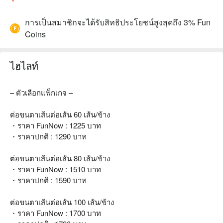
การเป็นสมาชิกจะได้รับสิทธิประโยชน์สูงสุดถึง 3% Fun
Coins
ไฮไลท์
– ตัวเลือกแพ็กเกจ –
ต่อขนตาเส้นต่อเส้น 60 เส้น/ข้าง
・ราคา FunNow : 1225 บาท
・ราคาปกติ : 1290 บาท
ต่อขนตาเส้นต่อเส้น 80 เส้น/ข้าง
・ราคา FunNow : 1510 บาท
・ราคาปกติ : 1590 บาท
ต่อขนตาเส้นต่อเส้น 100 เส้น/ข้าง
・ราคา FunNow : 1700 บาท