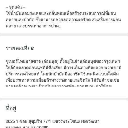
– จุดเด่น –
ใช้น้ำมันหอมระเหยและกลิ่นหอมเพื่อสร้างประสบการณ์ที่ผ่อน
คลายและบำบัด ซึ่งสามารถช่วยลดความเครียด ส่งเสริมการผ่อน
คลาย และบรรเทาอาการปวด。
รายละเอียด
ซูเปอร์ไทยมาสซาจ (อ่อนนุช) ตั้งอยู่ในย่านอ่อนนุชของกรุงเทพฯ 
ใกล้กับตลาดอ่อนนุชที่มีชื่อเสียง มีการเดินทางที่สะดวก พวกเขามี
บริการนวดไทยแท้ โดยนักบำบัดมืออาชีพใช้เทคนิคแบบดั้งเดิม
เพื่อบรรเทาความเมื่อยล้าทางร่างกายและจิตใจ ได้รับคำชมเชย
จากลูกค้าอย่างสูง ร้านมีบรรยากาศที่สะดวกสบาย ทำให้คุณ
สามารถหาความสงบในเมืองที่วุ่นวาย ไม่ว่าคุณจะเผชิญกับ
ความเครียดจากการทำงาน ความเหนื่อยล้าจากการเดินทาง หรือ
แค่ต้องการผ่อนคลาย ซูเปอร์ไทยมาสซาจเป็นตัวเลือกที่เหมาะสม 
ที่อยู่
จองผ่านฟันนาวเพื่อรับส่วนลด!
2025 1 ซอย สุขุมวิท 77/1 แขวงพระโขนง เขตวัฒนา
กรุงเทพมหานคร 10260