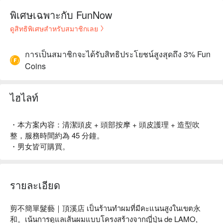
พิเศษเฉพาะกับ FunNow
ดูสิทธิพิเศษสำหรับสมาชิกเลย
การเป็นสมาชิกจะได้รับสิทธิประโยชน์สูงสุดถึง 3% Fun
Coins
ไฮไลท์
・本方案內容：清潔頭皮 + 頭部按摩 + 頭皮護理 + 造型吹
整，服務時間約為 45 分鐘。
・男女皆可購買。
รายละเอียด
剪不簡單髮藝｜頂溪店 เป็นร้านทำผมที่มีคะแนนสูงในเขต永
和。เน้นการดูแลเส้นผมแบบโครงสร้างจากญี่ปุ่น de LAMO, 