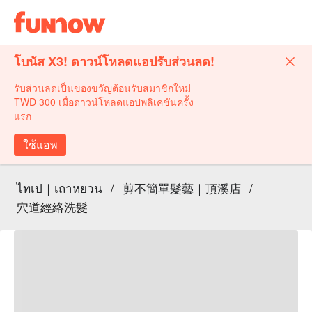
โบนัส X3! ดาวน์โหลดแอปรับส่วนลด!
รับส่วนลดเป็นของขวัญต้อนรับสมาชิกใหม่
TWD 300 เมื่อดาวน์โหลดแอปพลิเคชันครั้ง
แรก
ใช้แอพ
ไทเป｜เถาหยวน
/
剪不簡單髮藝｜頂溪店
/
穴道經絡洗髮