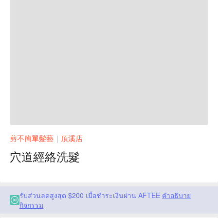
剪不簡單髮藝｜頂溪店
穴道經絡洗髮
รับส่วนลดสูงสุด $200 เมื่อชำระเงินผ่าน AFTEE
คำอธิบาย
กิจกรรม