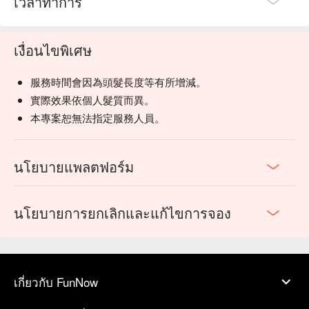
เวลาทำการ
เงื่อนไขพิเศษ
服務時間會因為頭髮長度等有所增減。
實際效果依個人髮質而異。
本專案恕無法指定服務人員。
นโยบายแพลตฟอร์ม
นโยบายการยกเลิกและแก้ไขการจอง
เกี่ยวกับ FunNow