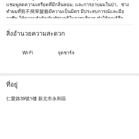
แชมพูลดความเครียดที่มีกลิ่นหอม, และการอาบผมในป่า。ช่าง
ทำผมที่剪不簡單髮藝มีความเป็นมิตร มีประสบการณ์และมือ
อาชีพ ให้ความสำคัญกับทัศนคติในการบริการ ทำให้คุณรู้สึก
อบอุ่นเหมือนกลับบ้าน。ทั้งร้านใช้แบรนด์ที่ได้รับการรับรอง
ระดับสากล รวมถึงแบรนด์ใหญ่จากญี่ปุ่นนา普菈, เยอรมนี歌薇, 
สิ่งอำนวยความสะดวก
และญี่ปุ่น亞壽, RENATA เพื่อดูแลเส้นผมของคุณอย่างมั่นใจ。

剪不簡單髮藝｜頂溪店 คะแนน: Google 4.9 ดาว, FunNow 4.9 
Wi-Fi
จุดชาร์จ
ดาว

剪不簡單髮藝｜頂溪店 แนะนำ: การตกแต่งที่มีคุณภาพ, สภาพ
แวดล้อมสว่างและสะดวกสบาย。ทำเลที่ยอดเยี่ยม: ใกล้สถานี
ที่อยู่
รถไฟฟ้าทางด่วน頂溪, เดินประมาณ 10 วินาที。

仁愛路39號1樓 新北市永和區
剪不簡單髮藝｜頂溪店 จอง, 剪不簡單髮藝｜頂溪店 ราคา, 剪
不簡單髮藝｜頂溪店 โปรโมชั่นดูทันที⬇︎