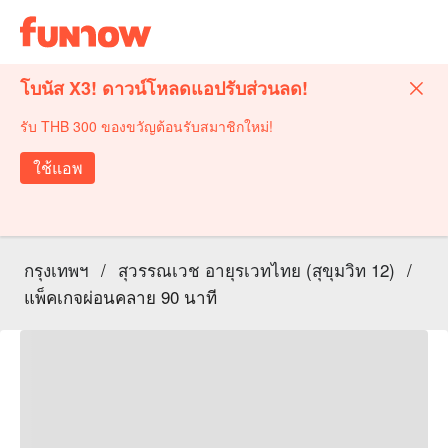
โบนัส X3! ดาวน์โหลดแอปรับส่วนลด!
รับ THB 300 ของขวัญต้อนรับสมาชิกใหม่!
ใช้แอพ
กรุงเทพฯ
/
สุวรรณเวช อายุรเวทไทย (สุขุมวิท 12)
/
แพ็คเกจผ่อนคลาย 90 นาที