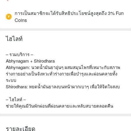
การเป็นสมาชิกจะได้รับสิทธิประโยชน์สูงสุดถึง 3% Fun
Coins
ไฮไลท์
– รวมบริการ –
Abhynagam + Shirodhara
Abhynagam: นวดน้ำมันยาอุ่นๆ ผสมสมุนไพรที่เหมาะกับสภาพ
ร่างกายอย่างเป็นจังหวะทั่วร่างกายเพื่อบำรุงและผ่อนคลายทั้ง
ระบบ
Shirodhara: หยดน้ำมันยาลงบนหน้าผากเบาๆ เพื่อให้จิตใจสงบ
– ไฮไลท์ –
ช่วยให้คุณมีวันพักผ่อนที่ผ่อนคลายและหลับสบายตลอดคืน
รายละเอียด