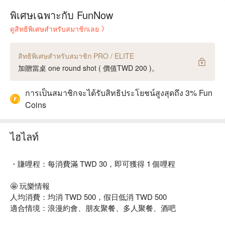
พิเศษเฉพาะกับ FunNow
ดูสิทธิพิเศษสำหรับสมาชิกเลย
สิทธิพิเศษสำหรับสมาชิก PRO / ELITE
加贈當桌 one round shot ( 價值TWD 200 )。
การเป็นสมาชิกจะได้รับสิทธิประโยชน์สูงสุดถึง 3% Fun
Coins
ไฮไลท์
・賺哩程：每消費滿 TWD 30，即可獲得 1 個哩程
🤩 玩樂情報
人均消費：均消 TWD 500，假日低消 TWD 500
適合情境：浪漫約會、朋友聚餐、多人聚餐、酒吧