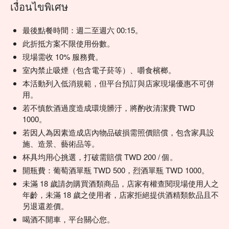
เงื่อนไขพิเศษ
最後點餐時間：週二至週六 00:15。
此折抵方案不限使用份數。
現場需收 10% 服務費。
室內禁止吸煙（包含電子菸等）、嚼食檳榔。
本活動列入低消規範，但平台預訂與店家現場優惠不可併
用。
若不慎飲酒過度造成環境髒汙，將酌收清潔費 TWD
1000。
若因人為因素造成店內物品破損需照價賠償，包含家具設
施、造景、藝術品等。
杯具均用心挑選，打破需賠償 TWD 200 / 個。
開瓶費：葡萄酒單瓶 TWD 500，烈酒單瓶 TWD 1000。
未滿 18 歲請勿購買酒類商品，店家有權查閱現場使用人之
年齡，未滿 18 歲之使用者，店家拒絕提供酒精類飲品且不
另退還差價。
喝酒不開車，平台關心您。