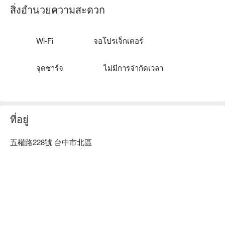
在這樣的氛圍中，特調飲品如踏雪尋莓、春雨伯爵、鳳桃凝
สิ่งอำนวยความสะดวก
露、微醺桂香及紫黑和鳴，成為點綴聚會的完美催化劑，提升
了聚餐的非凡體驗。

Wi-Fi
จอโปรเจ็กเตอร์
🤩 玩樂情報

人均消費：均消 TWD 500，假日低消 TWD 500

จุดชาร์จ
ไม่มีการจำกัดเวลา
適合情境：浪漫約會、朋友聚餐、多人聚餐、酒吧

👨‍🍳 主廚推薦

【踏雪尋莓】果香濃郁，入口清爽

ที่อยู่
【春雨伯爵】茶韻幽香，回甘持久

【鳳桃凝露】桃味芬芳，沁人心脾

【微醺桂香】桂花香氣撲鼻，酒味微醺

五權路228號 台中市北區
【紫黑和鳴】藍莓黑加侖豐盈果香

【清飲麝香】酒香馥郁，餘韻悠長

【雙宿雙飛】雙層口感，甜而不膩

🥤 特色飲品

【西班牙 7 系列田帕尼優紅酒】濃郁果香，單寧柔滑

【西班牙 7 系列維岱荷白酒】清新果香，酸度平衡
