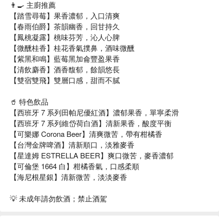
👨‍🍳 主廚推薦
【踏雪尋莓】果香濃郁，入口清爽
【春雨伯爵】茶韻幽香，回甘持久
【鳳桃凝露】桃味芬芳，沁人心脾
【微醺桂香】桂花香氣撲鼻，酒味微醺
【紫黑和鳴】藍莓黑加侖豐盈果香
【清飲麝香】酒香馥郁，餘韻悠長
【雙宿雙飛】雙層口感，甜而不膩
🥤 特色飲品
【西班牙 7 系列田帕尼優紅酒】濃郁果香，單寧柔滑
【西班牙 7 系列維岱荷白酒】清新果香，酸度平衡
【可樂娜 Corona Beer】清爽微苦，帶有柑橘香
【台灣金牌啤酒】清新順口，淡雅麥香
【星達姆 ESTRELLA BEER】爽口微苦，麥香濃郁
【可倫堡 1664 白】柑橘香氣，口感柔順
【海尼根星銀】清新微苦，淡淡麥香
💡 未成年請勿飲酒；禁止酒駕