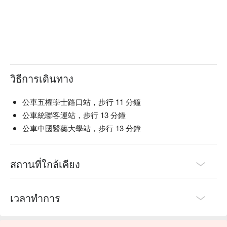
【可樂娜 Corona Beer】清爽微苦，帶有柑橘香

【台灣金牌啤酒】清新順口，淡雅麥香

【星達姆 ESTRELLA BEER】爽口微苦，麥香濃郁

【可倫堡 1664 白】柑橘香氣，口感柔順

【海尼根星銀】清新微苦，淡淡麥香

💡 未成年請勿飲酒；禁止酒駕
วิธีการเดินทาง
公車五權學士路口站，步行 11 分鐘
公車統聯客運站，步行 13 分鐘
公車中國醫藥大學站，步行 13 分鐘
สถานที่ใกล้เคียง
เวลาทำการ