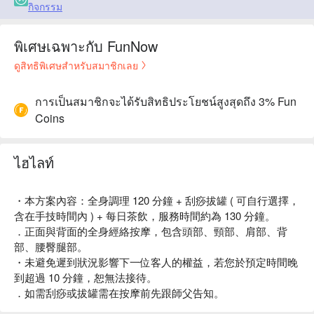
กิจกรรม
พิเศษเฉพาะกับ FunNow
ดูสิทธิพิเศษสำหรับสมาชิกเลย
การเป็นสมาชิกจะได้รับสิทธิประโยชน์สูงสุดถึง 3% Fun
Coins
ไฮไลท์
・本方案內容：全身調理 120 分鐘 + 刮痧拔罐 ( 可自行選擇，
含在手技時間內 ) + 每日茶飲，服務時間約為 130 分鐘。
．正面與背面的全身經絡按摩，包含頭部、頸部、肩部、背
部、腰臀腿部。
・未避免遲到狀況影響下一位客人的權益，若您於預定時間晚
到超過 10 分鐘，恕無法接待。
．如需刮痧或拔罐需在按摩前先跟師父告知。