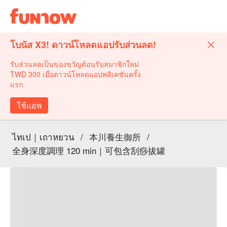
โบนัส X3! ดาวน์โหลดแอปรับส่วนลด!
รับส่วนลดเป็นของขวัญต้อนรับสมาชิกใหม่
TWD 300 เมื่อดาวน์โหลดแอปพลิเคชันครั้ง
แรก
ใช้แอพ
ไทเป｜เถาหยวน
/
本川養生御所
/
全身深度調理 120 min｜可包含刮痧拔罐