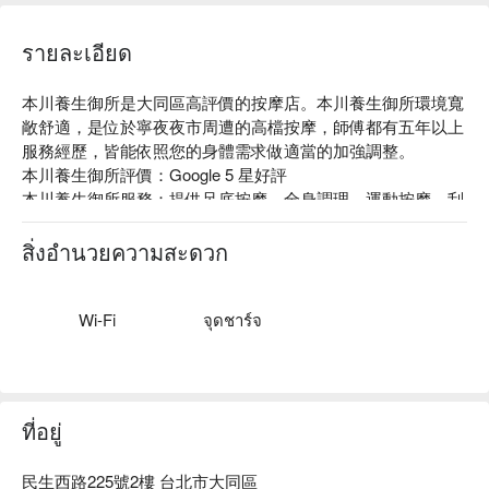
รายละเอียด
本川養生御所是大同區高評價的按摩店。本川養生御所環境寬
敞舒適，是位於寧夜夜市周遭的高檔按摩，師傅都有五年以上
服務經歷，皆能依照您的身體需求做適當的加強調整。

本川養生御所評價：Google 5 星好評

本川養生御所服務：提供足底按摩、全身調理、運動按摩、刮
痧拔罐服務

本川養生御所推薦：身體調理課程皆可包含刮痧拔罐

สิ่งอำนวยความสะดวก
本川養生御所 預約、本川養生御所 價格立刻查看 ⬇︎
Wi-Fi
จุดชาร์จ
ที่อยู่
民生西路225號2樓 台北市大同區