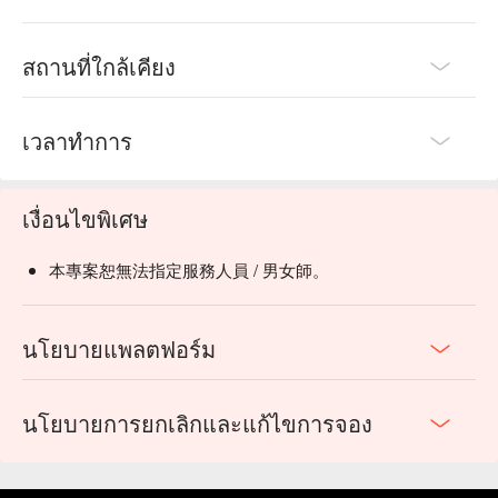
สถานที่ใกล้เคียง
เวลาทำการ
เงื่อนไขพิเศษ
本專案恕無法指定服務人員 / 男女師。
นโยบายแพลตฟอร์ม
นโยบายการยกเลิกและแก้ไขการจอง