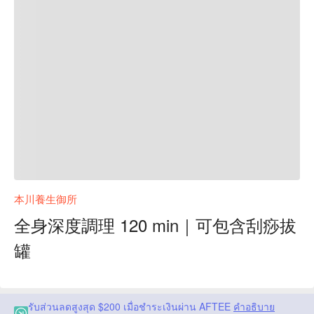
本川養生御所
全身深度調理 120 min｜可包含刮痧拔
罐
รับส่วนลดสูงสุด $200 เมื่อชำระเงินผ่าน AFTEE
คำอธิบาย