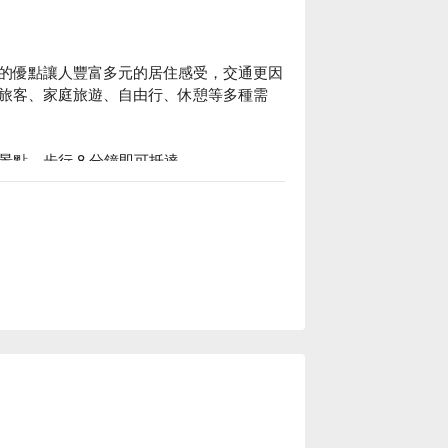
的優點讓人豐富多元的居住感受，交通更因
旅客、家庭旅遊、自由行、休憩等多種需
點，步行 8 分鐘即可抵達。

案立刻查看⬇︎