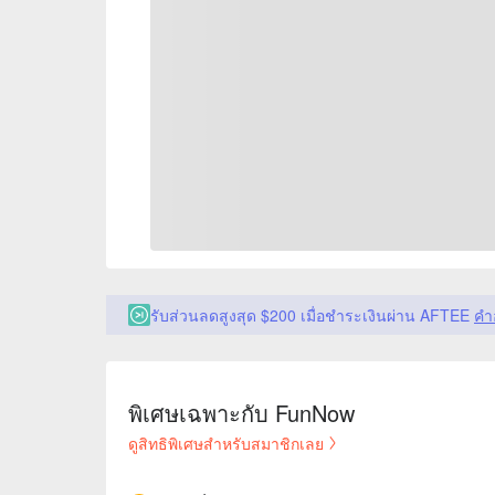
รับส่วนลดสูงสุด $200 เมื่อชำระเงินผ่าน AFTEE
คำ
พิเศษเฉพาะกับ FunNow
ดูสิทธิพิเศษสำหรับสมาชิกเลย