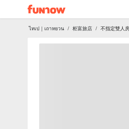
ไทเป｜เถาหยวน
/
柜富旅店
/
不指定雙人房 