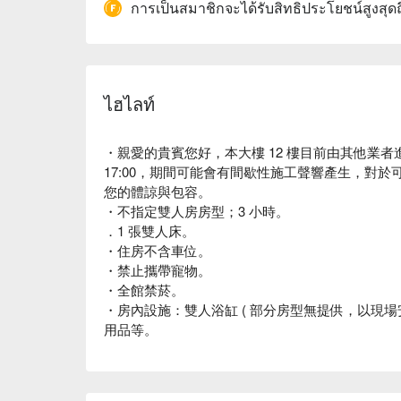
การเป็นสมาชิกจะได้รับสิทธิประโยชน์สูงสุด
ไฮไลท์
・親愛的貴賓您好，本大樓 12 樓目前由其他業者進行
17:00，期間可能會有間歇性施工聲響產生，對
您的體諒與包容。
・不指定雙人房房型；3 小時。
．1 張雙人床。
・住房不含車位。
・禁止攜帶寵物。
・全館禁菸。
・房內設施：雙人浴缸 ( 部分房型無提供，以現場
用品等。