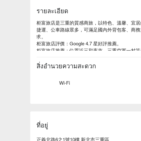
รายละเอียด
柜富旅店是三重的質感商旅，以特色、溫馨、宜居
捷運、公車路線眾多，可滿足國內外背包客、商務
求。

柜富旅店評價：Google 4.7 星好評推薦。

柜富旅店推薦：位置近三和夜市、三重空軍一村等景
柜富旅店優惠、柜富旅店住宿方案、柜富旅店休息方
สิ่งอำนวยความสะดวก
Wi-Fi
ที่อยู่
正義北路6之1號10樓 新北市三重區