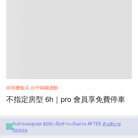
頭等艙飯店 台中綠園道館
不指定房型 6h｜pro 會員享免費停車
รับส่วนลดสูงสุด $200 เมื่อชำระเงินผ่าน AFTEE
คำอธิบาย
กิจกรรม