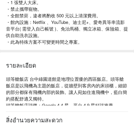
・1 張雙人大床。
・禁止攜帶寵物。
・全館禁菸，違者將酌收 500 元以上清潔費用。
・館內設施：Netflix 、YouTube、迪士尼+、愛奇異等串流影
音平台( 需登入自己帳號 )、免治馬桶、獨立冰箱、保險箱、提
供自助洗衣設施。
・此為特殊方案不可變更時間之專案。
รายละเอียด
頭等艙飯店 台中綠園道館是地理位置優的西區飯店。頭等艙
飯店是以飛機為主題的飯店，從牆壁到客房內的床頭櫃，細節
的部分都保有飛機內部的裝飾。讓人宛如住進飛機中，藍白簡
約搭配舒適又獨特。

頭等艙飯店評價：Google 4.4 星、平台 4.9 星好評推薦

頭等艙飯店推薦：頭等艙飯店緊鄰美村路及健行路美食商圈、
廣三 SOGO 百貨、勤美誠品綠園道、科博館等。

สิ่งอำนวยความสะดวก
頭等艙飯店 台中綠園道館優惠、頭等艙飯店 台中綠園道館住
宿方案、頭等艙飯店 台中綠園道館休息方案立刻查看⬇︎