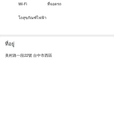
Wi-Fi
ที่จอดรถ
โถสุขภัณฑ์ไฟฟ้า
ที่อยู่
美村路一段22號 台中市西區