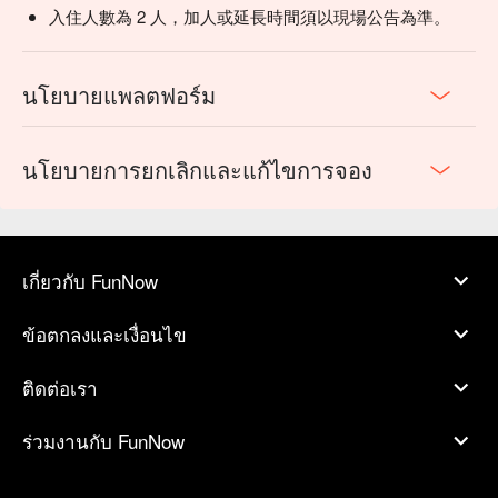
入住人數為 2 人，加人或延長時間須以現場公告為準。
นโยบายแพลตฟอร์ม
นโยบายการยกเลิกและแก้ไขการจอง
เกี่ยวกับ FunNow
ข้อตกลงและเงื่อนไข
ติดต่อเรา
ร่วมงานกับ FunNow