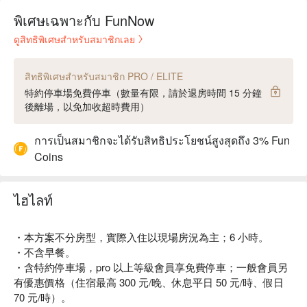
พิเศษเฉพาะกับ FunNow
ดูสิทธิพิเศษสำหรับสมาชิกเลย
สิทธิพิเศษสำหรับสมาชิก PRO / ELITE
特約停車場免費停車（數量有限，請於退房時間 15 分鐘
後離場，以免加收超時費用）
การเป็นสมาชิกจะได้รับสิทธิประโยชน์สูงสุดถึง 3% Fun
Coins
ไฮไลท์
・本方案不分房型，實際入住以現場房況為主；6 小時。
・不含早餐。
・含特約停車場，pro 以上等級會員享免費停車；一般會員另
有優惠價格（住宿最高 300 元/晚、休息平日 50 元/時、假日
70 元/時）。