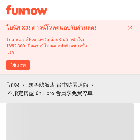
โบนัส X3! ดาวน์โหลดแอปรับส่วนลด!
รับส่วนลดเป็นของขวัญต้อนรับสมาชิกใหม่
TWD 300 เมื่อดาวน์โหลดแอปพลิเคชันครั้ง
แรก
ใช้แอพ
ไทจง
/
頭等艙飯店 台中綠園道館
/
不指定房型 6h｜pro 會員享免費停車