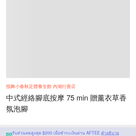
指舞小春秋足體養生館 內湖行善店
中式經絡腳底按摩 75 min 贈薰衣草香
氛泡腳
รับส่วนลดสูงสุด $200 เมื่อชำระเงินผ่าน AFTEE
คำอธิบาย