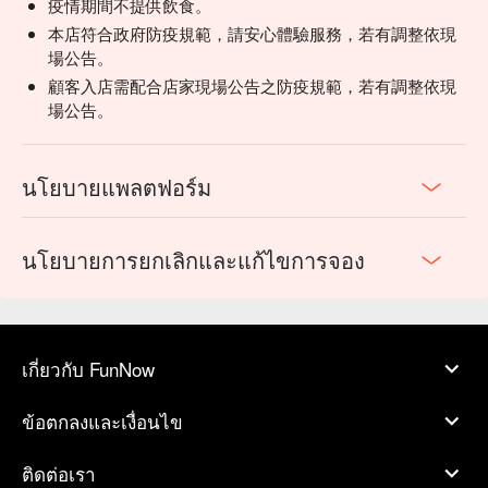
疫情期間不提供飲食。
本店符合政府防疫規範，請安心體驗服務，若有調整依現
場公告。
顧客入店需配合店家現場公告之防疫規範，若有調整依現
場公告。
นโยบายแพลตฟอร์ม
นโยบายการยกเลิกและแก้ไขการจอง
เกี่ยวกับ FunNow
ข้อตกลงและเงื่อนไข
ติดต่อเรา