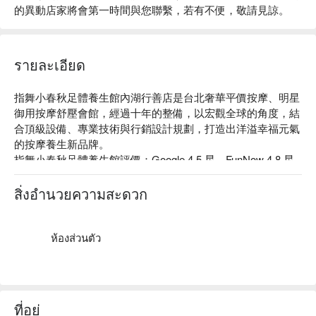
的異動店家將會第一時間與您聯繫，若有不便，敬請見諒。
รายละเอียด
指舞小春秋足體養生館內湖行善店是台北奢華平價按摩、明星
御用按摩舒壓會館，經過十年的整備，以宏觀全球的角度，結
合頂級設備、專業技術與行銷設計規劃，打造出洋溢幸福元氣
的按摩養生新品牌。

指舞小春秋足體養生館評價：Google 4.5 星、FunNow 4.8 星

指舞小春秋足體養生館是最早導入「 流程管理 」的按摩店，
確保客人任何時段來，都能享有一致的服務。

สิ่งอำนวยความสะดวก
指舞小春秋足體養生館店家嚴格要求按摩師的素養，以專業的
中式按摩，加上大器宏偉的裝潢，提供客人平價低調卻奢華的
體驗。

ห้องส่วนตัว
指舞小春秋足體養生館內湖行善店預約、指舞小春秋足體養生
館內湖行善店價格、指舞小春秋足體養生館內湖行善店優惠立
刻查看⬇︎
ที่อยู่