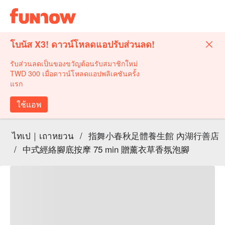
โบนัส X3! ดาวน์โหลดแอปรับส่วนลด!
รับส่วนลดเป็นของขวัญต้อนรับสมาชิกใหม่
TWD 300 เมื่อดาวน์โหลดแอปพลิเคชันครั้ง
แรก
ใช้แอพ
ไทเป｜เถาหยวน
/
指舞小春秋足體養生館 內湖行善店
/
中式經絡腳底按摩 75 min 贈薰衣草香氛泡腳