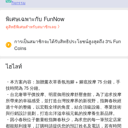
กิจกรรม
พิเศษเฉพาะกับ FunNow
ดูสิทธิพิเศษสำหรับสมาชิกเลย
การเป็นสมาชิกจะได้รับสิทธิประโยชน์สูงสุดถึง 3% Fun
Coins
ไฮไลท์
・本方案內容：加贈薰衣草香氛泡腳 + 腳底按摩 75 分鐘，手
技時間為 75 分鐘。
・台北奢華平價按摩、明星御用按摩舒壓會館，為了追求按摩
所帶來的幸福感受，並打造台灣按摩界的新視野，指舞春秋經
過十年的整備，以宏觀全球的角度，結合頂級設備、專業技術
與行銷設計規劃，打造出洋溢幸福元氣的按摩養生新品牌。
・因小春秋位子數量較指舞春秋少，為求您的每一筆預定店家
都能順利接單，訂購時請提供您的預訂姓名及電話，若有時間