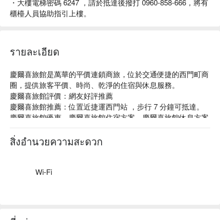
・大樓電梯密碼 6247 ，請於抵達後撥打 0960-858-666，將有
櫃檯人員協助指引上樓。
รายละเอียด
慶爾喜旅館是萬華的平價連鎖商旅，位於交通便捷的西門町商
圈，提供旅客平價、時尚、乾淨的住宿與休息服務。

慶爾喜旅館評價：網友好評推薦

慶爾喜旅館推薦：位置近捷運西門站 ，步行 7 分鐘可抵達。

慶爾喜旅館優惠、慶爾喜旅館住宿方案、慶爾喜旅館休息方案
立刻查看⬇︎
สิ่งอำนวยความสะดวก
Wi-Fi