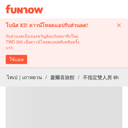
โบนัส X3! ดาวน์โหลดแอปรับส่วนลด!
รับส่วนลดเป็นของขวัญต้อนรับสมาชิกใหม่
TWD 300 เมื่อดาวน์โหลดแอปพลิเคชันครั้ง
แรก
ใช้แอพ
ไทเป｜เถาหยวน
/
慶爾喜旅館
/
不指定雙人房 6h