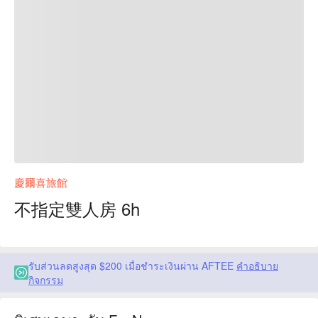
慶爾喜旅館
不指定雙人房 6h
รับส่วนลดสูงสุด $200 เมื่อชำระเงินผ่าน AFTEE
คำอธิบาย
กิจกรรม