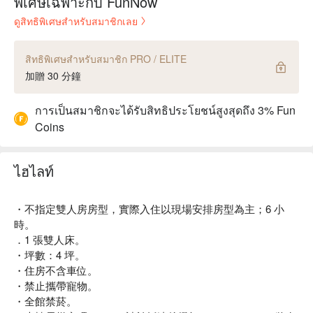
พิเศษเฉพาะกับ FunNow
ดูสิทธิพิเศษสำหรับสมาชิกเลย
สิทธิพิเศษสำหรับสมาชิก PRO / ELITE
加贈 30 分鐘
การเป็นสมาชิกจะได้รับสิทธิประโยชน์สูงสุดถึง 3% Fun
Coins
ไฮไลท์
・不指定雙人房房型，實際入住以現場安排房型為主；6 小
時。
．1 張雙人床。
・坪數：4 坪。
・住房不含車位。
・禁止攜帶寵物。
・全館禁菸。