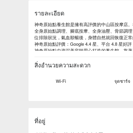
รายละเอียด
神奇原始點養生館是擁有高評價的中山區按摩店。
全身原始點調理、腳底按摩、全身油壓、骨節調理
位排除狀況，氣血順暢後，身體自然就回恢復正常
神奇原始點評價：Google 4.4 星、平台 4.8 星好評

神奇原始點由資深美容師用心打造的養生館，靠著
位筋絡拿捏、加上準確的施力角度，幫助您身體有
神奇原始點養生館預約、神奇原始點養生館價格、神
สิ่งอำนวยความสะดวก
營業登記 : 原始點養生館

統一編號 : 42428934
Wi-Fi
จุดชาร์จ
ที่อยู่