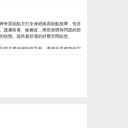
神奇原始點主打全身經絡原始點按摩，包含
、護膚保養、修腳皮，將您身體有問題的部
的狀態。提供最舒適的紓壓空間給您。

日積月累的經驗與手藝，透過的是精準的穴
問題的部位排除狀況。

奇原始點養生館優惠立刻查看⬇︎
