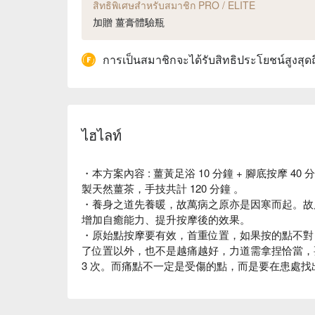
สิทธิพิเศษสำหรับสมาชิก PRO / ELITE
加贈 薑膏體驗瓶
การเป็นสมาชิกจะได้รับสิทธิประโยชน์สูงสุด
ไฮไลท์
・本方案內容 : 薑黃足浴 10 分鐘 + 腳底按摩 40 
製天然薑茶，手技共計 120 分鐘 。
・養身之道先養暖，故萬病之原亦是因寒而起。故
增加自癒能力、提升按摩後的效果。
・原始點按摩要有效，首重位置，如果按的點不對
了位置以外，也不是越痛越好，力道需拿捏恰當，要
3 次。而痛點不一定是受傷的點，而是要在患處找