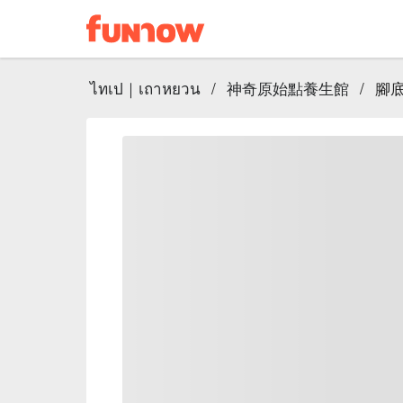
ไทเป｜เถาหยวน
/
神奇原始點養生館
/
腳底