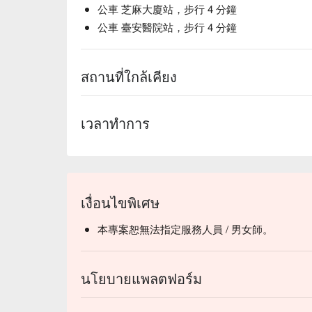
公車 芝麻大廈站，步行 4 分鐘
公車 臺安醫院站，步行 4 分鐘
สถานที่ใกล้เคียง
เวลาทำการ
เงื่อนไขพิเศษ
本專案恕無法指定服務人員 / 男女師。
นโยบายแพลตฟอร์ม