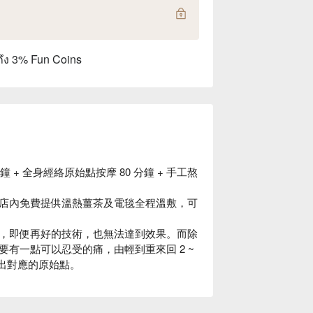
ถึง 3% Fun Coins
分鐘 + 全身經絡原始點按摩 80 分鐘 + 手工熬
店內免費提供溫熱薑茶及電毯全程溫敷，可
，即便再好的技術，也無法達到效果。而除
有一點可以忍受的痛，由輕到重來回 2 ~
出對應的原始點。