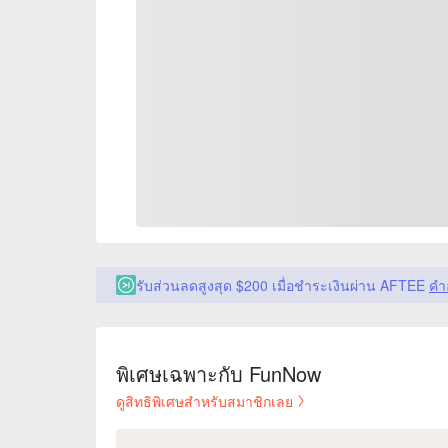
รับส่วนลดสูงสุด $200 เมื่อชำระเงินผ่าน AFTEE
คำ
พิเศษเฉพาะกับ FunNow
ดูสิทธิพิเศษสำหรับสมาชิกเลย