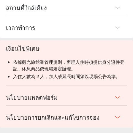
สถานที่ใกล้เคียง
เวลาทำการ
เงื่อนไขพิเศษ
依據觀光旅館業管理規則，辦理入住時須提供身分證件登
記，休息商品依現場規定辦理。
入住人數為 2 人，加人或延長時間須以現場公告為準。
นโยบายแพลตฟอร์ม
นโยบายการยกเลิกและแก้ไขการจอง