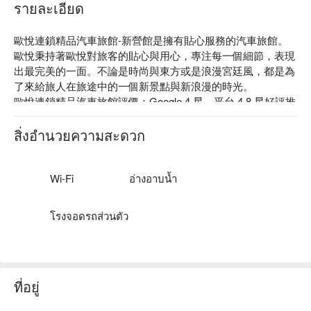
รายละเอียด
歐悅連鎖精品汽車旅館-新營館是擁有貼心服務的汽車旅館。
歐悅秉持著歐悅對旅客的貼心與用心，專注每一個細節，表現
出最完美的一面。不論是時尚與東方或是浪漫宮廷風，都是為
了來給旅人在旅途中的一個新景點與新浪漫的時光。

歐悅連鎖精品汽車旅館評價：Google 4 星、平台 4.8 星好評推
薦

歐悅連鎖精品汽車旅館推薦：距離台南火車站不到 11 分鐘車
สิ่งอำนวยความสะดวก
程；鄰近新營交流道約 5 分鐘車程即可抵達。

歐悅連鎖精品汽車旅館-新營館優惠、歐悅連鎖精品汽車旅館-
新營館住宿方案、歐悅連鎖精品汽車旅館-新營館休息方案立
Wi-Fi
อ่างอาบน้ำ
刻查看⬇︎
โรงจอดรถส่วนตัว
ที่อยู่