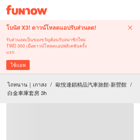
โบนัส X3! ดาวน์โหลดแอปรับส่วนลด!
รับส่วนลดเป็นของขวัญต้อนรับสมาชิกใหม่
TWD 300 เมื่อดาวน์โหลดแอปพลิเคชันครั้ง
แรก
ใช้แอพ
ไถหนาน｜เกาสง
/
歐悅連鎖精品汽車旅館-新營館
/
白金車庫套房 3h