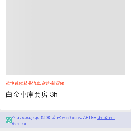
歐悅連鎖精品汽車旅館-新營館
白金車庫套房 3h
รับส่วนลดสูงสุด $200 เมื่อชำระเงินผ่าน AFTEE
คำอธิบาย
กิจกรรม