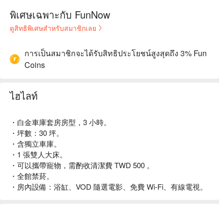
พิเศษเฉพาะกับ FunNow
ดูสิทธิพิเศษสำหรับสมาชิกเลย
การเป็นสมาชิกจะได้รับสิทธิประโยชน์สูงสุดถึง 3% Fun
Coins
ไฮไลท์
・白金車庫套房房型，3 小時。
・坪數：30 坪。
・含獨立車庫。
・1 張雙人大床。
・可以攜帶寵物，需酌收清潔費 TWD 500 。
・全館禁菸。
・房內設備：浴缸、VOD 隨選電影、免費 Wi-Fi、有線電視。