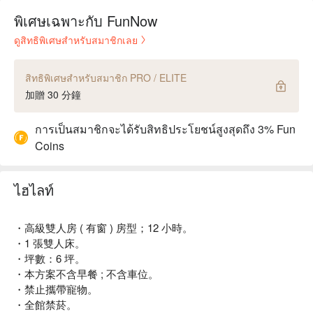
พิเศษเฉพาะกับ FunNow
ดูสิทธิพิเศษสำหรับสมาชิกเลย
สิทธิพิเศษสำหรับสมาชิก PRO / ELITE
加贈 30 分鐘
การเป็นสมาชิกจะได้รับสิทธิประโยชน์สูงสุดถึง 3% Fun
Coins
ไฮไลท์
・高級雙人房 ( 有窗 ) 房型；12 小時。
・1 張雙人床。
・坪數：6 坪。
・本方案不含早餐 ; 不含車位。
・禁止攜帶寵物。
・全館禁菸。