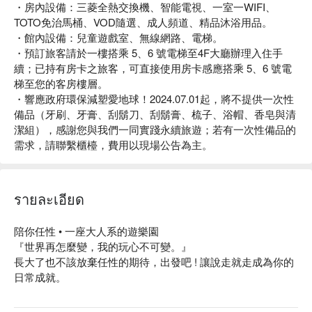
・房內設備：三菱全熱交換機、智能電視、一室一WIFI、
TOTO免治馬桶、VOD隨選、成人頻道、精品沐浴用品。
・館內設備：兒童遊戲室、無線網路、電梯。
・預訂旅客請於一樓搭乘 5、6 號電梯至4F大廳辦理入住手
續；已持有房卡之旅客，可直接使用房卡感應搭乘 5、6 號電
梯至您的客房樓層。
・響應政府環保減塑愛地球！2024.07.01起，將不提供一次性
備品（牙刷、牙膏、刮鬍刀、刮鬍膏、梳子、浴帽、香皂與清
潔組），感謝您與我們一同實踐永續旅遊；若有一次性備品的
需求，請聯繫櫃檯，費用以現場公告為主。
รายละเอียด
陪你任性 • 一座大人系的遊樂園

『世界再怎麼變，我的玩心不可變。』

長大了也不該放棄任性的期待，出發吧 ! 讓說走就走成為你的
日常成就。

行者從來不會滿足於終點，停留也隨心，所以你選擇的冒險總