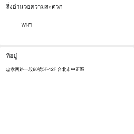
是比別人特別一點。

สิ่งอำนวยความสะดวก
時而緩慢、時而奔放；以為你深思熟慮，突然又讓人摸不著頭
緒。

Wi-Fi
這次，就由路徒Plus行旅 主題館來承接你的玩心。

我們將樂園搬進了台北核心，館內時刻上演嘉年華般的瘋狂場
景，驚呼聲隨著透明屋旋轉，樂趣的味道瀰漫全場，聚樂堡壘
ที่อยู่
讓你我戲玩不停歇。

忠孝西路一段80號5F-12F 台北市中正區
在這裡，你可以好好感受那些被現實偷走的少時夢，舉辦一場
心靈慶典。

準備好讓路徒Plus行旅團隊引領你了嗎 ?

從台北車站即可步入這片奇異地

接下來就請放心將你自己交給時間；而我們負責將驚喜交給
你。