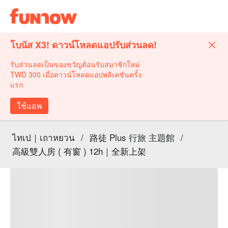
โบนัส X3! ดาวน์โหลดแอปรับส่วนลด!
รับส่วนลดเป็นของขวัญต้อนรับสมาชิกใหม่
TWD 300 เมื่อดาวน์โหลดแอปพลิเคชันครั้ง
แรก
ใช้แอพ
ไทเป｜เถาหยวน
/
路徒 Plus 行旅 主題館
/
高級雙人房 ( 有窗 ) 12h｜全新上架