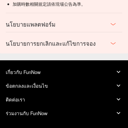
加購時數相關規定請依現場公告為準。
นโยบายแพลตฟอร์ม
นโยบายการยกเลิกและแก้ไขการจอง
เกี่ยวกับ FunNow
ข้อตกลงและเงื่อนไข
ติดต่อเรา
ร่วมงานกับ FunNow