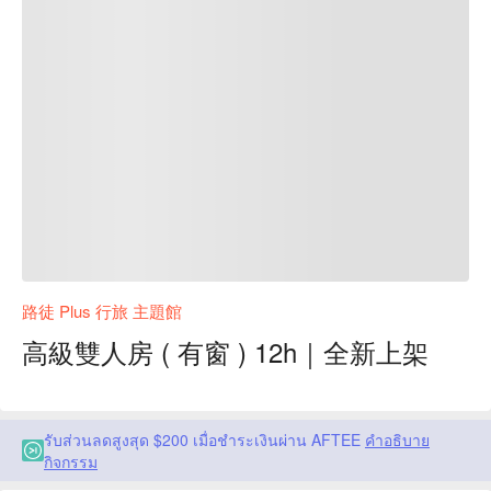
路徒 Plus 行旅 主題館
高級雙人房 ( 有窗 ) 12h｜全新上架
รับส่วนลดสูงสุด $200 เมื่อชำระเงินผ่าน AFTEE
คำอธิบาย
กิจกรรม