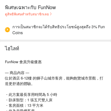
พิเศษเฉพาะกับ FunNow
ดูสิทธิพิเศษสำหรับสมาชิกเลย
การเป็นสมาชิกจะได้รับสิทธิประโยชน์สูงสุดถึง 3% Fun
Coins
ไฮไลท์
FunNow 會員升級優惠
— 商品內容 —
位於酒店 6-12樓 的獅子山城市客房，能夠飽覽城市景觀，打
造更舒適的體驗。
・此方案最長享用時間為 5 小時
・卧床類型：1 張五尺雙人床
・客房面積：13 平方米
・此為非吸煙客房