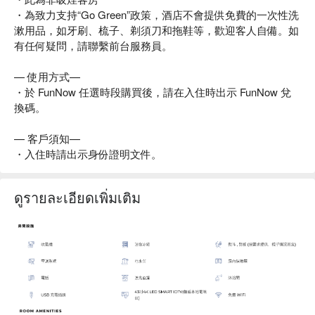
・為致力支持“Go Green”政策，酒店不會提供免費的一次性洗
漱用品，如牙刷、梳子、剃須刀和拖鞋等，歡迎客人自備。如
有任何疑問，請聯繫前台服務員。
— 使用方式—
・於 FunNow 任選時段購買後，請在入住時出示 FunNow 兌
換碼。
— 客戶須知—
・入住時請出示身份證明文件。
ดูรายละเอียดเพิ่มเติม