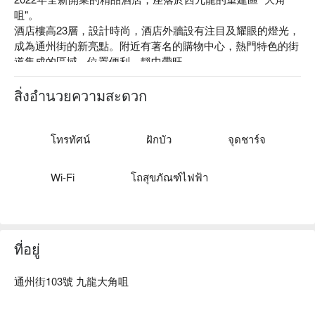
咀"。

酒店樓高23層，設計時尚，酒店外牆設有注目及耀眼的燈光，
成為通州街的新亮點。附近有著名的購物中心，熱門特色的街
道集成的區域，位置便利，靜中帶旺。

酒店擁有154間客房，房間內設計簡約、現代、清潔及舒適的
房間，全部客房均為落地大窗，讓住客觀賞西九龍的美麗風
สิ่งอำนวยความสะดวก
景。酒店有70%的酒店客房均能飽覽著名的香港獅子山景觀。
โทรทัศน์
ฝักบัว
จุดชาร์จ
Wi-Fi
โถสุขภัณฑ์ไฟฟ้า
ที่อยู่
通州街103號 九龍大角咀