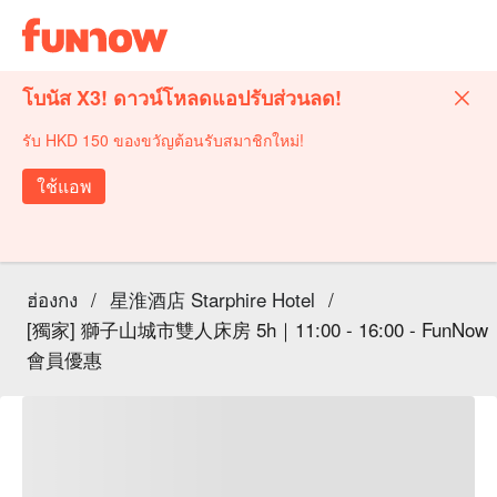
โบนัส X3! ดาวน์โหลดแอปรับส่วนลด!
รับ HKD 150 ของขวัญต้อนรับสมาชิกใหม่!
ใช้แอพ
ฮ่องกง
/
星淮酒店 Starphire Hotel
/
[獨家] 獅子山城市雙人床房 5h｜11:00 - 16:00 - FunNow
會員優惠