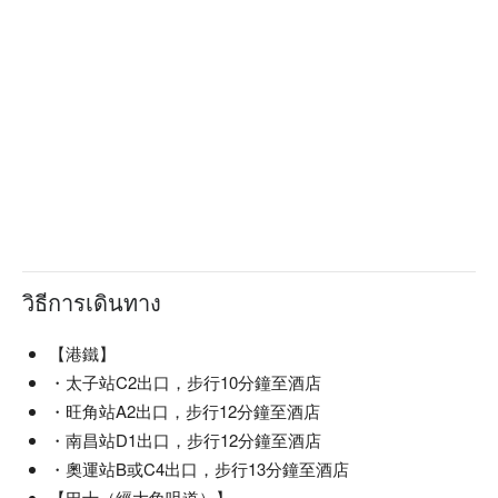
วิธีการเดินทาง
【港鐵】
・太子站C2出口，步行10分鐘至酒店
・旺角站A2出口，步行12分鐘至酒店
・南昌站D1出口，步行12分鐘至酒店
・奧運站B或C4出口，步行13分鐘至酒店
【巴士（經大角咀道）】