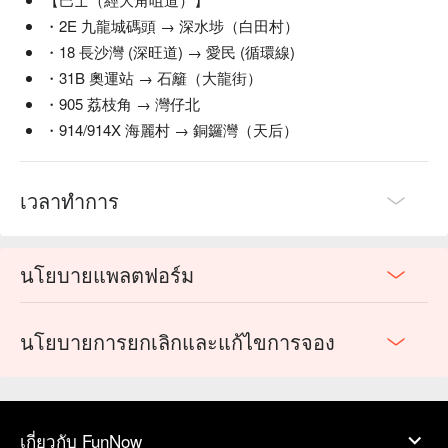
・2E 九龍城碼頭 → 深水埗（白田村）
・18 長沙灣 (深旺道) → 愛民 (循環線)
・31B 奧運站 → 石籬（大龍街）
・905 荔枝角 → 灣仔北
・914/914X 海麗村 → 銅鑼灣（天后）
เวลาทำการ
นโยบายแพลตฟอร์ม
นโยบายการยกเลิกและแก้ไขการจอง
เกี่ยวกับ FunNow