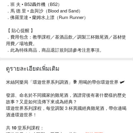
．班 夫 • B52轟炸機（B52）
．馬 德 里 • 血與沙（Blood and Sand）
．佛羅里達 • 蘭姆水上漂（Rum Runner）
【 貼心提醒 】
．費用包含：教學課程／基酒品飲／調製三杯雞尾酒／器材使
用費／場地費。
．此為特殊商品，商品退訂規則請參考注意事項。
ดูรายละเอียดเพิ่มเติม
米絲阿樂局「環遊世界系列調酒」🥂 用喝的帶你環遊世界 🛩
發源、命名於不同國家的雞尾酒，酒譜背後有著什麼樣的歷史
故事？又是如何流傳下來成為經典？
環遊世界系列課程，每堂調製 3 杯異國經典雞尾酒，帶你邊喝
酒邊環遊世界！
共 10 堂系列課程：