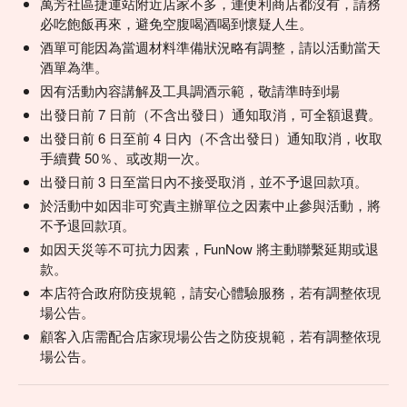
萬芳社區捷運站附近店家不多，連便利商店都沒有，請務
必吃飽飯再來，避免空腹喝酒喝到懷疑人生。
酒單可能因為當週材料準備狀況略有調整，請以活動當天
酒單為準。
因有活動內容講解及工具調酒示範，敬請準時到場
出發日前 7 日前（不含出發日）通知取消，可全額退費。
出發日前 6 日至前 4 日內（不含出發日）通知取消，收取
手續費 50％、或改期一次。
出發日前 3 日至當日內不接受取消，並不予退回款項。
於活動中如因非可究責主辦單位之因素中止參與活動，將
不予退回款項。
如因天災等不可抗力因素，FunNow 將主動聯繫延期或退
款。
本店符合政府防疫規範，請安心體驗服務，若有調整依現
場公告。
顧客入店需配合店家現場公告之防疫規範，若有調整依現
場公告。