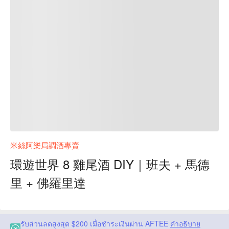
米絲阿樂局調酒專賣
環遊世界 8 雞尾酒 DIY｜班夫 + 馬德
里 + 佛羅里達
รับส่วนลดสูงสุด $200 เมื่อชำระเงินผ่าน AFTEE
คำอธิบาย