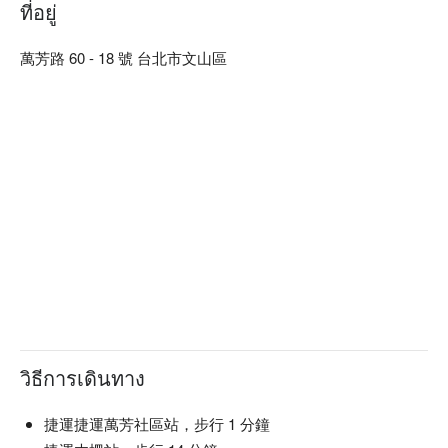
分鐘即可抵達。

ที่อยู่
米絲阿樂局調酒專賣預約、米絲阿樂局調酒專賣價格立刻查看
⬇︎
萬芳路 60 - 18 號 台北市文山區
วิธีการเดินทาง
捷運捷運萬芳社區站，步行 1 分鐘