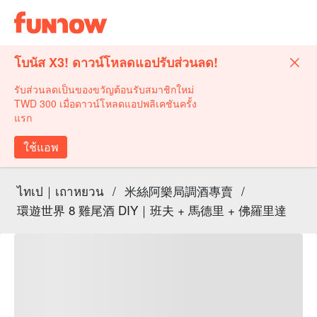
โบนัส X3! ดาวน์โหลดแอปรับส่วนลด!
รับส่วนลดเป็นของขวัญต้อนรับสมาชิกใหม่
TWD 300 เมื่อดาวน์โหลดแอปพลิเคชันครั้ง
แรก
ใช้แอพ
ไทเป｜เถาหยวน
/
米絲阿樂局調酒專賣
/
環遊世界 8 雞尾酒 DIY｜班夫 + 馬德里 + 佛羅里達