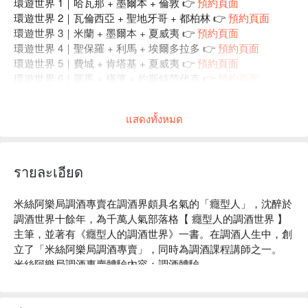
環遊世界 1｜哈瓦那 + 墨爾本 + 倫敦 👉
預約頁面
環遊世界 2｜瓦倫西亞 + 聖地牙哥 + 都柏林 👉
預約頁面
環遊世界 3｜米蘭 + 墨爾本 + 夏威夷 👉
預約頁面
環遊世界 4｜聖保羅 + 利馬 + 埃爾多拉多 👉
預約頁面
環遊世界 5｜費城 + 肯塔基 + 夏威夷 👉
預約頁面
環遊世界 6｜羅馬 + 橫濱 + 約斯特范代克 👉
預約頁面
環遊世界 7｜底特律 + 紐澳良 + 吉隆坡 👉
預約頁面
環遊世界 8｜班夫 + 馬德里 + 佛羅里達 👉
預約頁面
แสดงทั้งหมด
環遊世界 9｜尼斯 + 洛杉磯 + 西班牙港 👉
預約頁面
環遊世界 10｜紐約 + 蒙哥馬利 + 鳳凰城 👉
預約頁面
รายละเอียด
米絲阿樂局調酒專賣在調酒界頗具名氣的「癮型人」，沈醉於
調酒世界十餘年，為千萬人氣部落格【 癮型人的調酒世界 】
主筆，並著有《癮型人的調酒世界》一書。在調酒人生中，創
立了「米絲阿樂局調酒專賣」，同時為調酒課程講師之一。

米絲阿樂局調酒專賣體驗內容：調酒體驗

米絲阿樂局調酒專賣評價：Google 4.6 星好評

米絲阿樂局調酒專賣推薦：交通便利，捷運萬芳社區站步行 1 