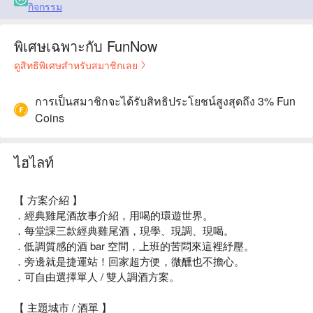
กิจกรรม
พิเศษเฉพาะกับ FunNow
ดูสิทธิพิเศษสำหรับสมาชิกเลย
การเป็นสมาชิกจะได้รับสิทธิประโยชน์สูงสุดถึง 3% Fun
Coins
ไฮไลท์
【 方案介紹 】
．經典雞尾酒故事介紹，用喝的環遊世界。
．每堂課三款經典雞尾酒，現學、現調、現喝。
．低調質感的酒 bar 空間，上班的苦悶來這裡紓壓。
．旁邊就是捷運站！回家超方便，微醺也不擔心。
．可自由選擇單人 / 雙人調酒方案。
【 主題城市 / 酒單 】