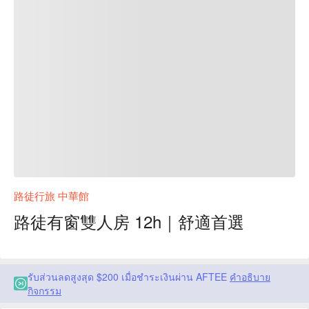
路徒行旅 中華館
路徒有窗雙人房 12h｜舒適首選
รับส่วนลดสูงสุด $200 เมื่อชำระเงินผ่าน AFTEE
คำอธิบาย
กิจกรรม