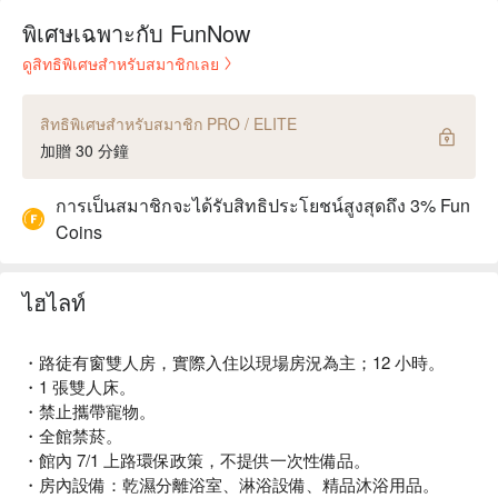
พิเศษเฉพาะกับ FunNow
ดูสิทธิพิเศษสำหรับสมาชิกเลย
สิทธิพิเศษสำหรับสมาชิก PRO / ELITE
加贈 30 分鐘
การเป็นสมาชิกจะได้รับสิทธิประโยชน์สูงสุดถึง 3% Fun
Coins
ไฮไลท์
・路徒有窗雙人房，實際入住以現場房況為主；12 小時。
・1 張雙人床。
・禁止攜帶寵物。
・全館禁菸。
・館內 7/1 上路環保政策，不提供一次性備品。
・房內設備：乾濕分離浴室、淋浴設備、精品沐浴用品。