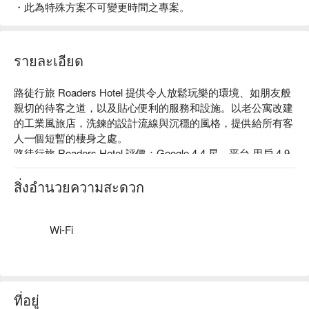
・此為特殊方案不可變更時間之專案。
รายละเอียด
路徒行旅 Roaders Hotel 提供令人放鬆玩樂的環境、如朋友般
親切的待客之道，以及貼心便利的服務和設施。以老公寓改建
的工業風旅店，洗鍊的設計流線與沉穩的風格，提供給所有客
人一個短暫的棲身之處。

路徒行旅 Roaders Hotel 評價：Google 4.4 星、平台 用戶 4.9 
星好評推薦

路徒行旅 Roaders Hotel 推薦：距離捷運西門站約 7 分鐘步行
สิ่งอำนวยความสะดวก
時間。

路徒行旅 Roaders Hotel 優惠、路徒行旅 Roaders Hotel 住宿
方案、路徒行旅 Roaders Hotel 休息方案立刻查看⬇︎
Wi-Fi
ที่อยู่