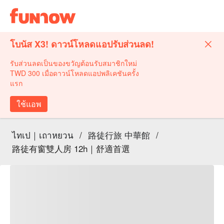
โบนัส X3! ดาวน์โหลดแอปรับส่วนลด!
รับส่วนลดเป็นของขวัญต้อนรับสมาชิกใหม่
TWD 300 เมื่อดาวน์โหลดแอปพลิเคชันครั้ง
แรก
ใช้แอพ
ไทเป｜เถาหยวน
/
路徒行旅 中華館
/
路徒有窗雙人房 12h｜舒適首選