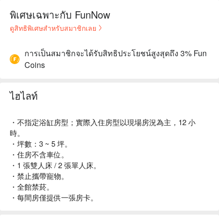
พิเศษเฉพาะกับ FunNow
ดูสิทธิพิเศษสำหรับสมาชิกเลย
การเป็นสมาชิกจะได้รับสิทธิประโยชน์สูงสุดถึง 3% Fun
Coins
ไฮไลท์
・不指定浴缸房型；實際入住房型以現場房況為主，12 小
時。
・坪數：3 ~ 5 坪。
・住房不含車位。
・1 張雙人床 / 2 張單人床。
・禁止攜帶寵物。
・全館禁菸。
・每間房僅提供一張房卡。