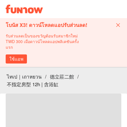
โบนัส X3! ดาวน์โหลดแอปรับส่วนลด!
รับส่วนลดเป็นของขวัญต้อนรับสมาชิกใหม่
TWD 300 เมื่อดาวน์โหลดแอปพลิเคชันครั้ง
แรก
ใช้แอพ
ไทเป｜เถาหยวน
/
德立莊二館
/
不指定房型 12h | 含浴缸