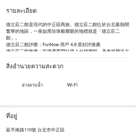
รายละเอียด
德立莊二館是現代的中正區商旅。德立莊二館位於台北最熱鬧
繁華的地區，一座如黑珍珠般耀眼的地標就是「德立莊二
館」。

德立莊二館評價：FunNow 用戶 4.8 星好評推薦

德立莊二館推薦：距捷運西門站僅 1 分鐘腳程，美食娛樂近在
咫尺。館內客房以極簡為主軸，特別邀請建築大師李天鐸，與
設計大師吳宗岳共同打造，並貼心附有多語接待人員，望本國
สิ่งอำนวยความสะดวก
亦或是外國旅客都能擁有美好的住宿體驗。

德立莊二館優惠、德立莊二館住宿方案、德立莊二館休息方案
立刻查看⬇︎
อ่างอาบน้ำ
Wi-Fi
ที่อยู่
延平南路110號 台北市中正區