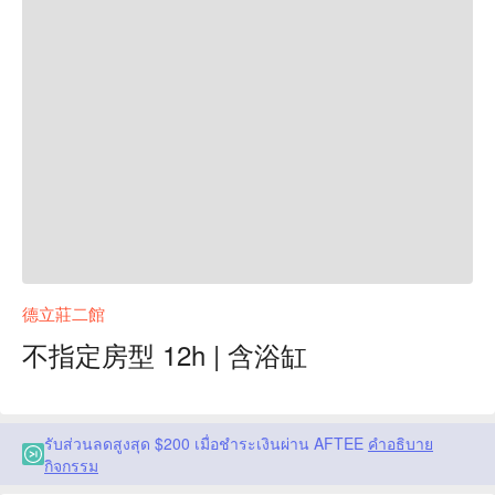
德立莊二館
不指定房型 12h | 含浴缸
รับส่วนลดสูงสุด $200 เมื่อชำระเงินผ่าน AFTEE
คำอธิบาย
กิจกรรม