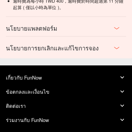
逾時費為每小時 TWD 400，逾時費於時間超過第 11 分鐘
起算 ( 僅以小時為單位 )。
นโยบายแพลตฟอร์ม
นโยบายการยกเลิกและแก้ไขการจอง
เกี่ยวกับ FunNow
ข้อตกลงและเงื่อนไข
ติดต่อเรา
ร่วมงานกับ FunNow