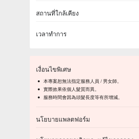
สถานที่ใกล้เคียง
เวลาทำการ
เงื่อนไขพิเศษ
本專案恕無法指定服務人員 / 男女師。
實際效果依個人髮質而異。
服務時間會因為頭髮長度等有所增減。
นโยบายแพลตฟอร์ม