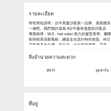
專業設計師提供剪髮、洗髮及頭皮修護等服務，除
รายละเอียด
最佳造型！
特色簡短說明：台中美髮沙龍第一品牌。美跟微笑
一個吧。我們期許成為 #台中最有溫度的沙龍店

專業師傅：W.D - hair salon 致力於髮型
術與韓系清新風格，總是走在流行時尚前面。W.D
店家遍及全台灣，從台北、台中直至屏東、花蓮，
絕佳位置：位置於公益路上，靠近草悟道、勤美、sog
頂級用料：Purifica PRO 黑耀光感護髮品牌、哥德
สิ่งอำนวยความสะดวก
質感裝潢：個性簡約的感覺，讓人覺得很有專業感
Wi-Fi
จุดชาร์จ
ที่อยู่