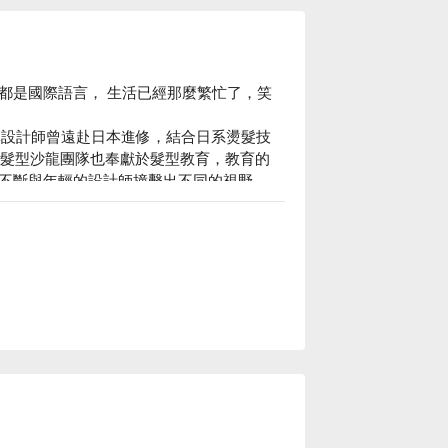
了保護您的頭髮頭皮外，亦設計出適合您的
都是國際語言， 生活已經那麼繁忙了，笑
美學。團隊設計師曾遠赴日本進修，結合日系燙髮技
 髮型沙龍團隊也奉獻於髮型教育，教育的
不斷與年輕的設計師撞擊出不同的視野。

o 商圈

式 MILBON 深層護髮系列產品

！