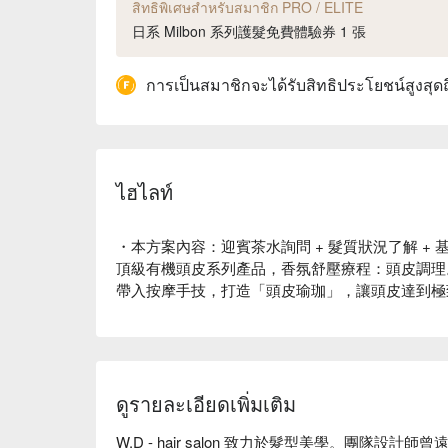
สิทธิพิเศษสำหรับสมาชิก PRO / ELITE
日系 Milbon 系列護髮免費體驗券 1 張
การเป็นสมาชิกจะได้รับสิทธิประโยชน์สูงสุด
ไฮไลท์
・本方案內容：迎賓茶水詢問 + 髮質狀況了解 + 基礎
頂級有機頭皮系列產品，香氛舒壓療程：頭皮調理
帶入按摩手技，打造「頭皮瑜珈」，讓頭皮達到極致
ดูรายละเอียดเพิ่มเติม
W.D - hair salon 致力於髮型美學。團隊