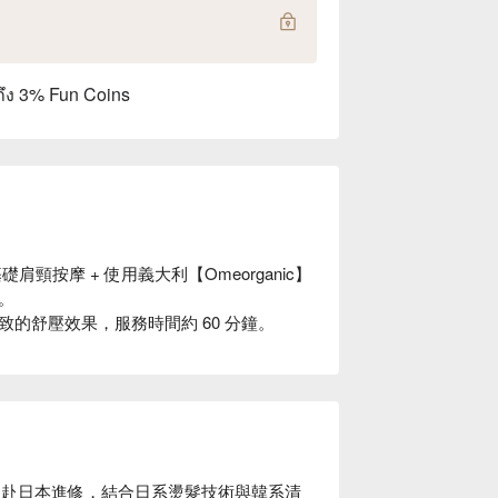
ถึง 3% Fun Coins
肩頸按摩 + 使用義大利【Omeorganic】
。
的舒壓效果，服務時間約 60 分鐘。
設計師曾遠赴日本進修，結合日系燙髮技術與韓系清