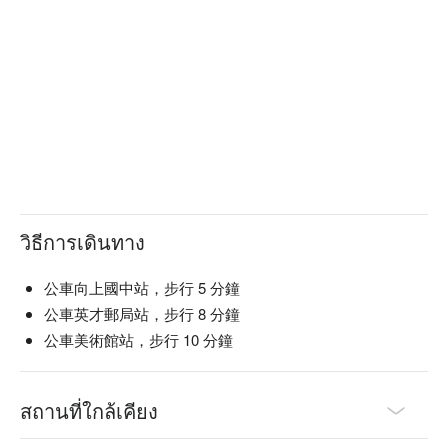
Be Two 推薦：交通便利，教室近審計新村。

Be Two 預約、Be Two 價格立刻查看⬇︎
วิธีการเดินทาง
公車向上國中站，步行 5 分鐘
公車英才郵局站，步行 8 分鐘
公車美術館站，步行 10 分鐘
สถานที่ใกล้เคียง