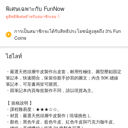
พิเศษเฉพาะกับ FunNow
ดูสิทธิพิเศษสำหรับสมาชิกเลย
การเป็นสมาชิกจะได้รับสิทธิประโยชน์สูงสุดถึง 3% Fun
Coins
ไฮไลท์
・嚴選天然頭層牛皮製作出皮套，耐用性極佳。圓型壓釦固定
筆記本，快速開合，保留你親手抄寫的圖文；內含 50K 縫線
筆記本，可至書局皆可購買。
・因筆記本內頁每批製作不同，請以現貨為主。
【 規格說明 】
・課程難易度：★★★☆☆。
・材質：嚴選天然頭層牛皮製作 ( 現場挑色 )。
・顏色：黑色牛皮、藍色牛皮、紅色牛皮與巧克力咖牛皮。
・縫線：手縫蠟線 ( 超過 24 種顏色可選 )。