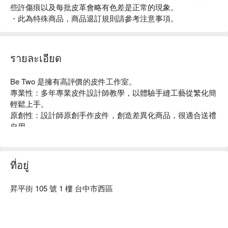
些許傷痕以及每批皮革會略有色差是正常的現象。
・此為特殊商品，商品退訂規則請參考注意事項。
รายละเอียด
Be Two 是擁有高評價的皮件工作室。

專業性：多年專業皮件設計師教學，以體驗手縫工藝從繁化簡
輕鬆上手。

原創性：設計師原創手作皮件，創造差異化商品，很適合送禮
自用。

自由配：選牛皮顏色、選蠟線顏色，組合搭配超過 30 種以
上，打造屬於自已的文創商品。

個人化：免費體驗壓印字模，壓印至商品上呈現個人化標誌。

ที่อยู่
耐用性：頭層牛皮耐用性佳，雙針蠟線縫合，細緻紮實工法，
是機縫無法做到的耐用度。

昇平街 105 號 1 樓 台中市西區
樂趣性：體驗手作皮件專業，感受創作的樂趣，降低荷包的失
血，共創同行的情感。

Be Two 體驗內容：手工皮件 DIY 體驗。

Be Two 評價：Google 4.8 星好評。
