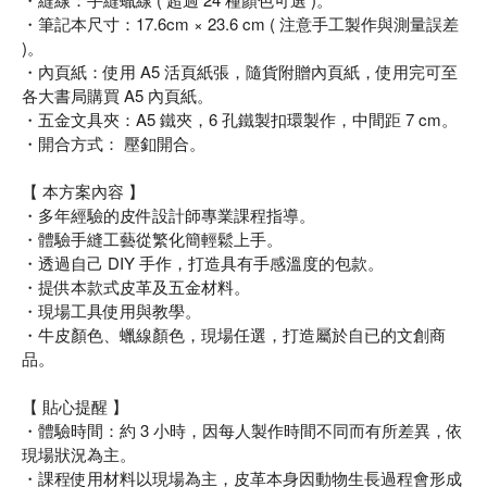
・筆記本尺寸：17.6cm × 23.6 cm ( 注意手工製作與測量誤差
)。
・內頁紙：使用 A5 活頁紙張，隨貨附贈內頁紙，使用完可至
各大書局購買 A5 內頁紙。
・五金文具夾：A5 鐵夾，6 孔鐵製扣環製作，中間距 7 cm。
・開合方式： 壓釦開合。
【 本方案內容 】
・多年經驗的皮件設計師專業課程指導。
・體驗手縫工藝從繁化簡輕鬆上手。
・透過自己 DIY 手作，打造具有手感溫度的包款。
・提供本款式皮革及五金材料。
・現場工具使用與教學。
・牛皮顏色、蠟線顏色，現場任選，打造屬於自已的文創商
品。
【 貼心提醒 】
・體驗時間：約 3 小時，因每人製作時間不同而有所差異，依
現場狀況為主。
・課程使用材料以現場為主，皮革本身因動物生長過程會形成