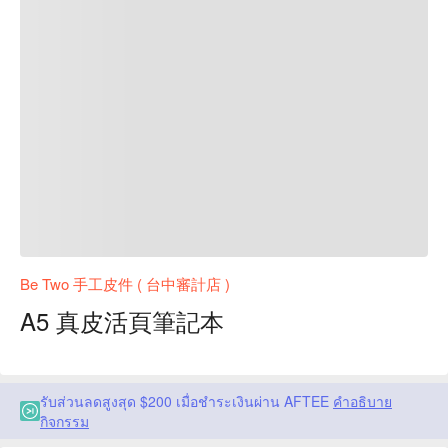
Be Two 手工皮件 ( 台中審計店 )
A5 真皮活頁筆記本
รับส่วนลดสูงสุด $200 เมื่อชำระเงินผ่าน AFTEE
คำอธิบาย
กิจกรรม