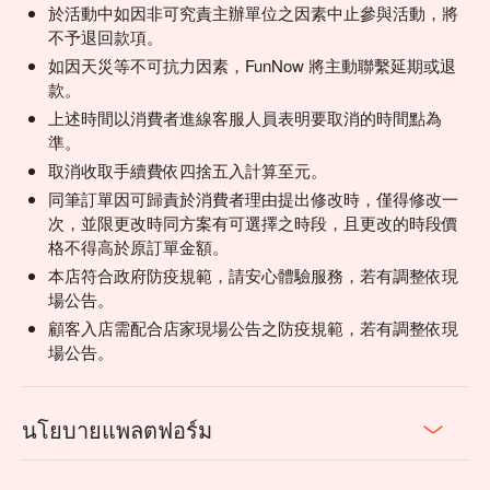
於活動中如因非可究責主辦單位之因素中止參與活動，將
不予退回款項。
如因天災等不可抗力因素，FunNow 將主動聯繫延期或退
款。
上述時間以消費者進線客服人員表明要取消的時間點為
準。
取消收取手續費依四捨五入計算至元。
同筆訂單因可歸責於消費者理由提出修改時，僅得修改一
次，並限更改時同方案有可選擇之時段，且更改的時段價
格不得高於原訂單金額。
本店符合政府防疫規範，請安心體驗服務，若有調整依現
場公告。
顧客入店需配合店家現場公告之防疫規範，若有調整依現
場公告。
นโยบายแพลตฟอร์ม