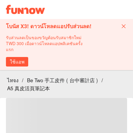
โบนัส X3! ดาวน์โหลดแอปรับส่วนลด!
รับส่วนลดเป็นของขวัญต้อนรับสมาชิกใหม่
TWD 300 เมื่อดาวน์โหลดแอปพลิเคชันครั้ง
แรก
ใช้แอพ
ไทจง
/
Be Two 手工皮件 ( 台中審計店 )
/
A5 真皮活頁筆記本