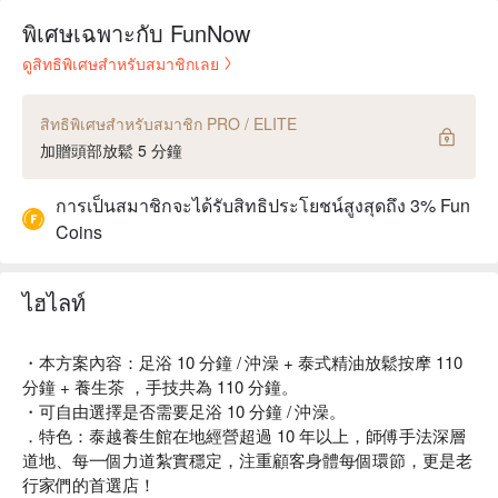
พิเศษเฉพาะกับ FunNow
ดูสิทธิพิเศษสำหรับสมาชิกเลย
สิทธิพิเศษสำหรับสมาชิก PRO / ELITE
加贈頭部放鬆 5 分鐘
การเป็นสมาชิกจะได้รับสิทธิประโยชน์สูงสุดถึง 3% Fun
Coins
ไฮไลท์
・本方案內容：足浴 10 分鐘 / 沖澡 + 泰式精油放鬆按摩 110
分鐘 + 養生茶 ，手技共為 110 分鐘。
・可自由選擇是否需要足浴 10 分鐘 / 沖澡。
．特色：泰越養生館在地經營超過 10 年以上，師傅手法深層
道地、每一個力道紮實穩定，注重顧客身體每個環節，更是老
行家們的首選店！