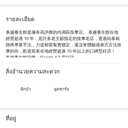
รายละเอียด
泰越養生館是擁有高評價的內湖區按摩店。 泰越養生館在地
經營超過 10 年，是許多老主顧指定的按摩老店，透過純泰籍
師傅專業手法，力道相當紮實穩定，還沒來體驗過泰式古法按
摩的你，歡迎前來在地經營超過 10 年以上的口碑型好店！

泰越養生館評價：Google 4.2 星好評

泰越養生館提供泰式古法指壓 120 min、泰式全身精油舒壓 
120 min 服務。

สิ่งอำนวยความสะดวก
泰越養生館店內特別聘請泰籍老師，是老顧客好評口碑，以獨
特手法、深層手勁式按摩，榮獲老顧客們的喜愛！店家也以道
地南洋簡約風呈現，想要帶給顧客賓至如歸的享受放鬆體驗。

ฝักบัว
จุดชาร์จ
泰越養生館預約、泰越養生館價格、泰越養生館優惠立刻查看 
⬇︎
ที่อยู่