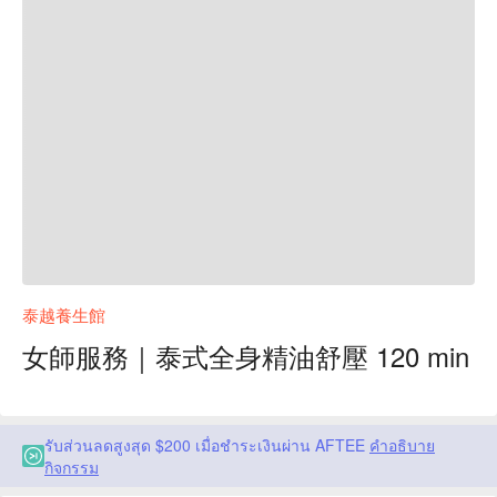
泰越養生館
女師服務｜泰式全身精油舒壓 120 min
รับส่วนลดสูงสุด $200 เมื่อชำระเงินผ่าน AFTEE
คำอธิบาย
กิจกรรม