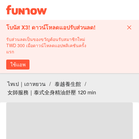
โบนัส X3! ดาวน์โหลดแอปรับส่วนลด!
รับส่วนลดเป็นของขวัญต้อนรับสมาชิกใหม่
TWD 300 เมื่อดาวน์โหลดแอปพลิเคชันครั้ง
แรก
ใช้แอพ
ไทเป｜เถาหยวน
/
泰越養生館
/
女師服務｜泰式全身精油舒壓 120 min