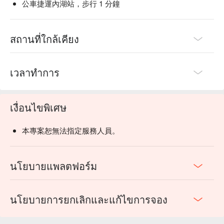
公車捷運內湖站，步行 1 分鐘
สถานที่ใกล้เคียง
เวลาทำการ
เงื่อนไขพิเศษ
本專案恕無法指定服務人員。
นโยบายแพลตฟอร์ม
นโยบายการยกเลิกและแก้ไขการจอง