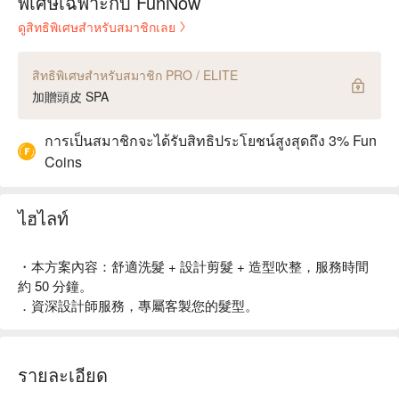
พิเศษเฉพาะกับ FunNow
ดูสิทธิพิเศษสำหรับสมาชิกเลย
สิทธิพิเศษสำหรับสมาชิก PRO / ELITE
加贈頭皮 SPA
การเป็นสมาชิกจะได้รับสิทธิประโยชน์สูงสุดถึง 3% Fun
Coins
ไฮไลท์
・本方案內容：舒適洗髮 + 設計剪髮 + 造型吹整，服務時間
約 50 分鐘。
．資深設計師服務，專屬客製您的髮型。
รายละเอียด