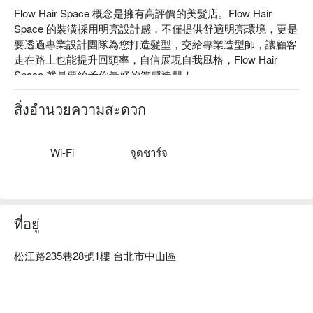
Flow Hair Space 概念是擁有高評價的美髮店。Flow Hair 
Space 的裝潢採用明亮設計感，不僅提供舒適明亮環境，更是
要透過專業設計團隊為您打造髮型，交給專業造型師，讓顧客
走在路上也能提升回頭率，自信展現自我風格，Flow Hair 
Space 就是要給予你最好的質感造型！

Flow Hair Space 評價：Google 4.9 星

Flow Hair Space 服務：鉑金奈米霧化深層護髮、韓式質感燙
สิ่งอำนวยความสะดวก
髮 + 奈米霧化護髮、質感染髮 + 奈米霧化護髮，以時尚造型
專業設計為主，走在流行趨勢前端，為了讓你呈現與眾不同獨
特個人風格。

Wi-Fi
จุดชาร์จ
Flow Hair Space 推薦：不僅資深專業設計，打造專屬你的髮
型師，更使用日系、歐系品牌，讓顧客服務安心且保障。

Flow Hair Space 概念預約、Flow Hair Space 概念價格立刻查
看 ⬇︎
ที่อยู่
松江路235巷28號1樓 台北市中山區