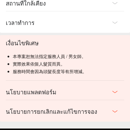
สถานที่ใกล้เคียง
เวลาทำการ
เงื่อนไขพิเศษ
本專案恕無法指定服務人員 / 男女師。
實際效果依個人髮質而異。
服務時間會因為頭髮長度等有所增減。
นโยบายแพลตฟอร์ม
นโยบายการยกเลิกและแก้ไขการจอง