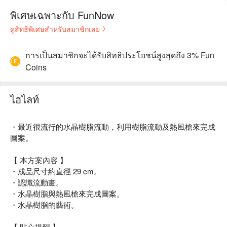
พิเศษเฉพาะกับ FunNow
ดูสิทธิพิเศษสำหรับสมาชิกเลย
การเป็นสมาชิกจะได้รับสิทธิประโยชน์สูงสุดถึง 3% Fun
Coins
ไฮไลท์
・最近很流行的水晶樹脂流動，利用樹脂流動及熱風槍來完成
圖案。
【 本方案內容 】
・成品尺寸約直徑 29 cm。
・認識流動畫。
・水晶樹脂與熱風槍來完成圖案。
・水晶樹脂的藝術。
【 貼心提醒 】