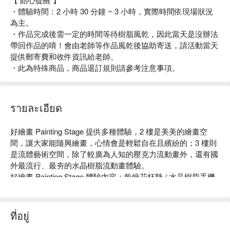
・體驗時間：2 小時 30 分鐘 ~ 3 小時，實際時間依現場狀況
為主。
・作品完成後需一定的時間等待樹脂風乾，因此當天是沒辦法
帶回作品的唷！會由老師等作品風乾後協助寄送，請活動當天
提供郵寄費和收件資訊給老師。
・此為特殊商品，商品退訂規則請參考注意事項。
รายละเอียด
好繪畫 Painting Stage 提供多種體驗，2 樓是美美的繪畫空
間，讓大家能隨興繪畫，心情會是輕鬆自在且繽紛的；3 樓則
是流體藝術空間，除了較廣為人知的壓克力流動畫外，還有國
外最流行、最夯的水晶樹脂流動畫體驗。

好繪畫 Painting Stage 體驗內容：乾燥花杯墊 / 水晶樹脂手機
殼 / 水晶樹脂時鐘 / 乾燥花字母燈 

好繪畫 Painting Stage 評價：Facebook 網友 4.8 星好評

好繪畫 Painting Stage 推薦：交通便利，捷運中山站步行 4 分
ที่อยู่
鐘即可抵達。Art Makes You Happy！不需任何繪畫天份，跟