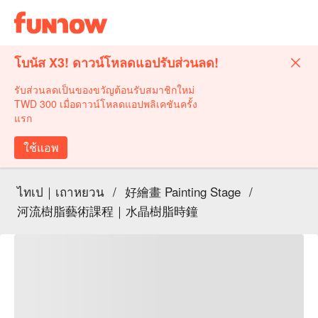
โบนัส X3! ดาวน์โหลดแอปรับส่วนลด!
รับส่วนลดเป็นของขวัญต้อนรับสมาชิกใหม่
TWD 300 เมื่อดาวน์โหลดแอปพลิเคชันครั้ง
แรก
ใช้แอพ
ไทเป｜เถาหยวน
/
好繪畫 Painting Stage
/
河流樹脂藝術課程｜水晶樹脂時鐘