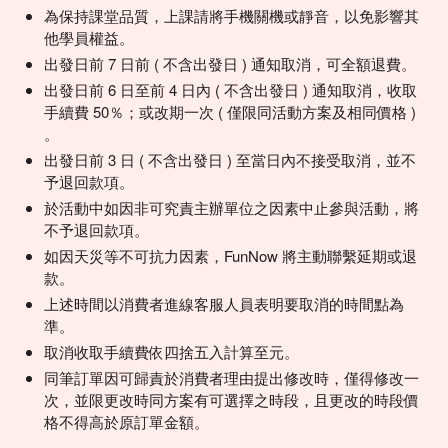
為保持課堂品質，上課請將手機關機或靜音，以免影響其
他學員權益。
出發日前 7 日前 ( 不含出發日 ) 通知取消，可全額退費。
出發日前 6 日至前 4 日內 ( 不含出發日 ) 通知取消，收取
手續費 50％；或改期一次 ( 僅限同活動方案及相同價格 )
。
出發日前 3 日 ( 不含出發日 ) 至當日內不接受取消，並不
予退回款項。
於活動中如因非可究責主辦單位之因素中止參與活動，將
不予退回款項。
如因天災等不可抗力因素，FunNow 將主動聯繫延期或退
款。
上述時間以消費者進線客服人員表明要取消的時間點為
準。
取消收取手續費依四捨五入計算至元。
同筆訂單因可歸責於消費者理由提出修改時，僅得修改一
次，並限更改時同方案有可選擇之時段，且更改的時段價
格不得高於原訂單金額。