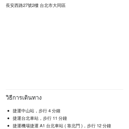
著我們一起Fun輕鬆玩吧。

長安西路27號2樓 台北市大同區
好繪畫 Painting Stage 預約、好繪畫 Painting Stage 價格立刻
查看⬇︎		
วิธีการเดินทาง
捷運中山站，步行 4 分鐘
捷運台北車站，步行 11 分鐘
捷運機場捷運 A1 台北車站 ( 靠北門 )，步行 12 分鐘