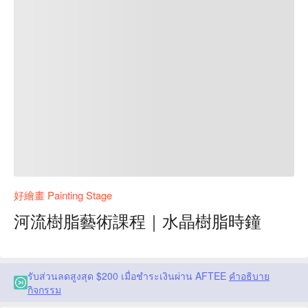
好繪畫 Painting Stage
河流樹脂藝術課程｜水晶樹脂時鐘
รับส่วนลดสูงสุด $200 เมื่อชำระเงินผ่าน AFTEE
คำอธิบาย
กิจกรรม