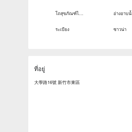
โถสุขภัณฑ์ไฟฟ้า
อ่างอาบน้
ระเบียง
ซาวน่า
ที่อยู่
大學路16號 新竹市東區