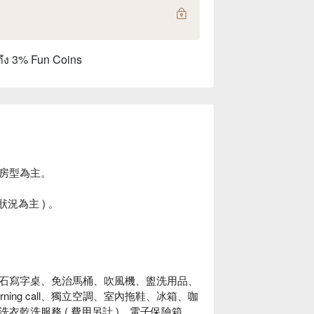
ถึง 3% Fun Coins
房型為主。
況為主 ) 。
石寫字桌、免治馬桶、吹風機、盥洗用品、
rning call、獨立空調、室內拖鞋、冰箱、咖
乾洗服務 ( 費用另計 )、電子保險箱、