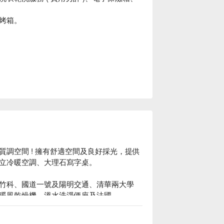
烤箱。
調空間 ! 擁有舒適空間及良好採光，提供
立冷暖空調、大理石寫字桌。

竹科、國道一號及陽明交通、清華兩大學
暖風乾燥機、溫水洗淨便座及法國
受專屬的靜謐時光。
