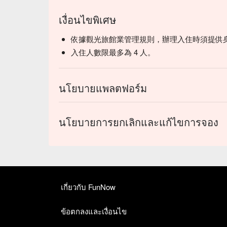
เงื่อนไขพิเศษ
依據觀光旅館業管理規則，辦理入住時須提供
入住人數限最多為 4 人。
นโยบายแพลตฟอร์ม
นโยบายการยกเลิกและแก้ไขการจอง
เกี่ยวกับ FunNow
ข้อตกลงและเงื่อนไข