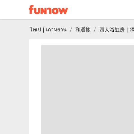
ไทเป｜เถาหยวน
/
和選旅
/
四人浴缸房｜