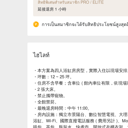
สิทธิพิเศษสำหรับสมาชิก PRO / ELITE
延後退房 1 小時
การเป็นสมาชิกจะได้รับสิทธิประโยชน์สูงสุด
ไฮไลท์
・本方案為四人浴缸房房型，實際入住以現場安排
・坪數：12 ~ 25 坪。
・住房不含早餐；含車位 ( 館內車位有限，依現場狀
・2 張大床。
・禁止攜帶寵物。
・全館禁菸。
・最晚退房時間：中午 11:00。
・房內設施：獨立市景陽台、數位智慧電視、大理
浴缸、Wi-Fi、國際直撥電話服務 ( 費用另計 )、Mo
啡包、茶包、瓶裝水、快煮壺、開放式衣櫃衣架、洗衣