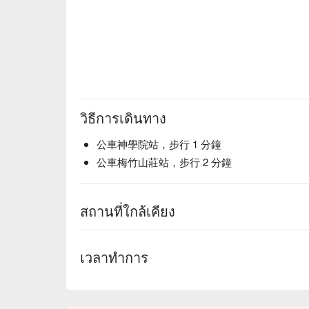
วิธีการเดินทาง
公車神學院站，步行 1 分鐘
公車梅竹山莊站，步行 2 分鐘
สถานที่ใกล้เคียง
เวลาทำการ