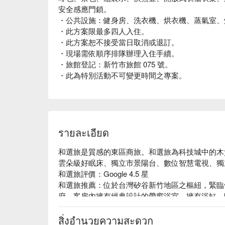
安全感應門鎖。
・公共設施：健身房、洗衣機、烘衣機、蒸氣室、
・此方案限最多四人入住。
・此方案恕不接受當日取消或退訂。
・現場需依順序排隊辦理入住手續。
・旅館登記：新竹市旅館 075 號。
・此為特別活動不可變更時間之專案。
รายละเอียด
和選旅是質感的東區商旅。和選旅為科技城中的木質
雲朵級好眠床、獨立市景陽台、數位智慧電視、獨
和選旅評價：Google 4.5 星

和選旅推薦：位於台灣矽谷新竹地區之樞紐，緊臨
府。客房內擁有經典設計的帶窗浴室，擁有浴缸、
Phytomer海洋美療洗沐系列，希望旅客能自在享
和選旅優惠、和選旅住宿方案立刻查看⬇︎
สิ่งอำนวยความสะดวก