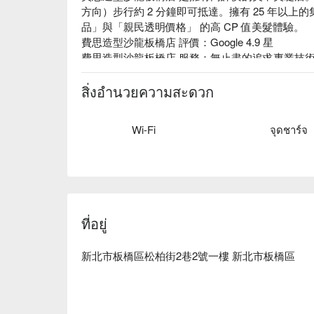
方向）步行約 2 分鐘即可抵達。擁有 25 年以
品」與「親民透明價格」 的高 CP 值美髮體驗。

費思造型沙龍板橋店 評價：Google 4.9 星

費思造型沙龍板橋店 服務：無止盡的追求專業技
合，最完美的髮型及流行趨勢。

費思造型沙龍板橋店 推薦：堅持使用日系妝品，醫
สิ่งอำนวยความสะดวก
費思造型沙龍板橋店 預約、費思造型沙龍板橋店 價
Wi-Fi
จุดชาร์จ
ที่อยู่
新北市板橋區松柏街2巷2號一樓 新北市板橋區