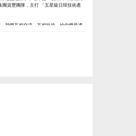
上的集團資歷團隊，主打 「五星級日韓技術產
術、我們互相交流、互相扶持，給你們最適
療認證頭皮護理。

格立刻查看⬇︎