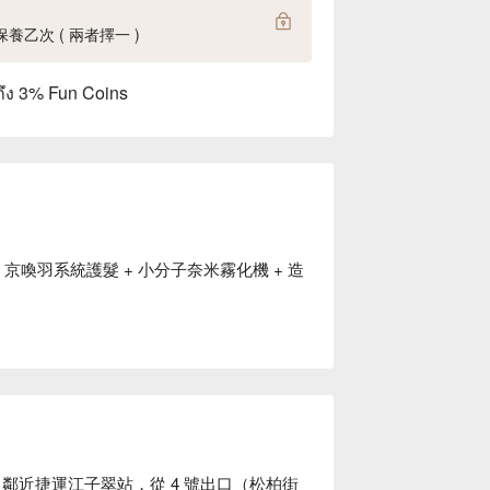
保養乙次 ( 兩者擇一 )
ถึง 3% Fun Coins
 京喚羽系統護髮 + 小分子奈米霧化機 + 造
鄰近捷運江子翠站，從 4 號出口（松柏街