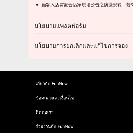
顧客入店需配合店家現場公告之防疫規範，若
นโยบายแพลตฟอร์ม
นโยบายการยกเลิกและแก้ไขการจอง
เกี่ยวกับ FunNow
ข้อตกลงและเงื่อนไข
ติดต่อเรา
ร่วมงานกับ FunNow