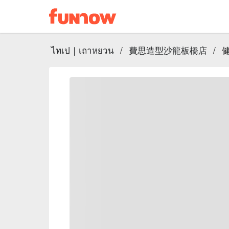
ไทเป｜เถาหยวน
/
費思造型沙龍板橋店
/