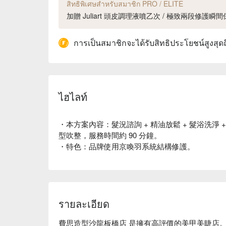
สิทธิพิเศษสำหรับสมาชิก PRO / ELITE
加贈 Juliart 頭皮調理液噴乙次 / 極致兩段修護瞬間
การเป็นสมาชิกจะได้รับสิทธิประโยชน์สูงสุด
ไฮไลท์
・本方案內容：髮況諮詢 + 精油放鬆 + 髮浴洗淨 +
型吹整，服務時間約 90 分鐘。
・特色：品牌使用京喚羽系統結構修護。
รายละเอียด
費思造型沙龍板橋店 是擁有高評價的美甲美睫店。