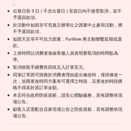
。
出發日前 3 日 ( 不含出發日 ) 至當日內不接受取消，並不
予退回款項。
於活動中如因非可究責主辦單位之因素中止參與活動，將
不予退回款項。
如因天災等不可抗力因素，FunNow 將主動聯繫延期或退
款。
上述時間以消費者進線客服人員表明要取消的時間點為
準。
取消收取手續費依四捨五入計算至元。
同筆訂單因可歸責於消費者理由提出修改時，僅得修改一
次，並限更改時同方案有可選擇之時段，且更改的時段價
格不得高於原訂單金額。
本店符合政府防疫規範，請安心體驗服務，若有調整依現
場公告。
顧客入店需配合店家現場公告之防疫規範，若有調整依現
場公告。