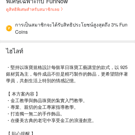
พิเศษเฉพาะกับ FunNow
ดูสิทธิพิเศษสำหรับสมาชิกเลย
การเป็นสมาชิกจะได้รับสิทธิประโยชน์สูงสุดถึง 3% Fun
Coins
ไฮไลท์
・堅持以珠寶規格設計每個單日珠寶工藝講堂的款式，以 925
銀材質為主，每件成品不但是精巧製作的飾品，更希望陪伴著
學員，共創生活上特別的情感記憶。
【 本方案內容 】
・金工教學與飾品珠寶的紮實入門教學。
・專業、親切的金工專家指導教學。
・打造獨一無二的手作飾品。
・在優美古典的老宅中享受金工的浪漫創意。
【 貼心提醒 】