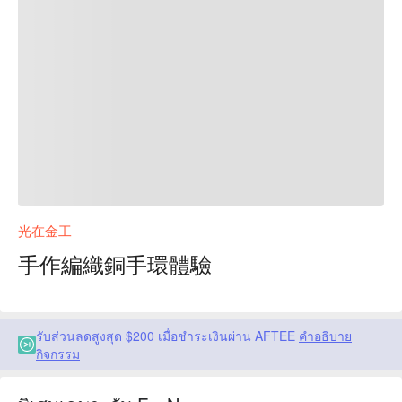
光在金工
手作編織銅手環體驗
รับส่วนลดสูงสุด $200 เมื่อชำระเงินผ่าน AFTEE
คำอธิบาย
กิจกรรม