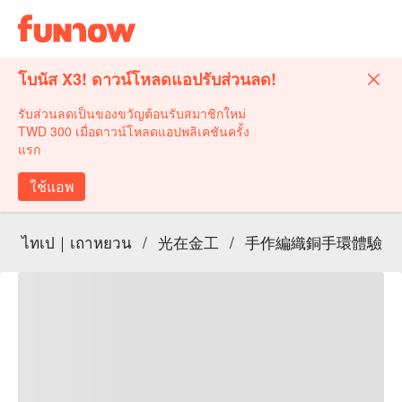
โบนัส X3! ดาวน์โหลดแอปรับส่วนลด!
รับส่วนลดเป็นของขวัญต้อนรับสมาชิกใหม่
TWD 300 เมื่อดาวน์โหลดแอปพลิเคชันครั้ง
แรก
ใช้แอพ
ไทเป｜เถาหยวน
/
光在金工
/
手作編織銅手環體驗