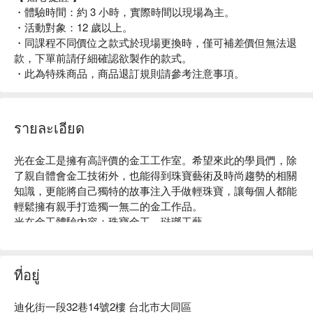
・體驗時間：約 3 小時，實際時間以現場為主。
・活動對象：12 歲以上。
・同課程不同價位之款式於現場更換時，僅可補差價但無法退
款，下單前請仔細確認欲製作的款式。
・此為特殊商品，商品退訂規則請參考注意事項。
รายละเอียด
光在金工是擁有高評價的金工工作室。希望來此的學員們，除
了親自體會金工技術外，也能得到珠寶藝術及時尚趨勢的相關
知識，更能將自己獨特的故事注入手做輕珠寶，讓每個人都能
輕鬆擁有親手打造獨一無二的金工作品。

光在金工體驗內容：珠寶金工、琺瑯工藝。

光在金工評價：Google 4.8 星好評。

光在金工推薦：交通便利，捷運北門站步行 8 分鐘即可抵達。
由完整留歐背景與豐富產學經歷的藝術總監盧瑞芷領導，帶領
ที่อยู่
專業製作團隊，以推廣工藝設計美學為己任，提供專業珠寶金
工系列課程、貴重珠寶訂製與銀飾精品設計銷售。

迪化街一段32巷14號2樓 台北市大同區