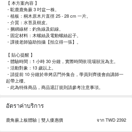
【 本方案內容 】
・駝鹿鹿角蕨 3 吋盆一株。
・植板：桐木原木片直徑 25 - 28 cm 一片。
・介質：水苔及樹皮。
・捆綁線材：釣魚線及鋁線。
・固定材料：木螺絲及電動螺絲起子。
・課後老師協助拍攝【拍立得一張】。
【 貼心提醒 】
・體驗時間：1 小時 30 分鐘，實際時間依現場狀況為主。
・活動對象：13 歲以上。
・請提前 10 分鐘於串烤店門外集合，學員到齊後會由講師一
起帶上樓。
・此為特殊商品，商品退訂規則請參考注意事項。
อัตราค่าบริการ
鹿角蕨上板體驗｜雙人優惠價
จาก TWD 2392