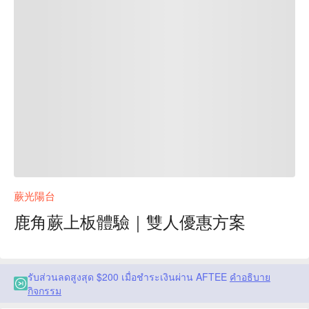
蕨光陽台
鹿角蕨上板體驗｜雙人優惠方案
รับส่วนลดสูงสุด $200 เมื่อชำระเงินผ่าน AFTEE
คำอธิบาย
กิจกรรม