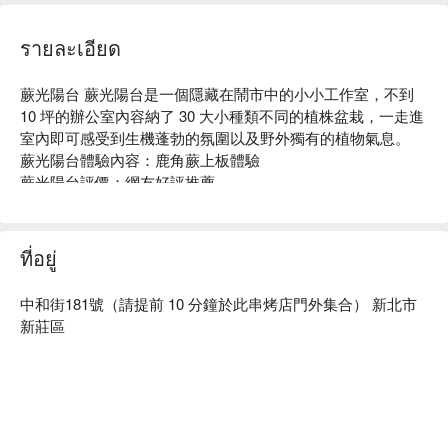
รายละเอียด
蕨光陽台 蕨光陽台是一個隱藏在鬧市中的小小工作室，不到 
10 坪的辦公室內容納了 30 大小種類不同的植株盆栽，一走進
室內即可感受到生機蓬勃的氛圍以及野外獨有的植物氣息。

蕨光陽台體驗內容：鹿角蕨上板體驗

蕨光陽台評價：網友好評推薦

蕨光陽台推薦：不同於一般的鹿角蕨上板體驗，在蕨光陽台體
驗過程中還能享有講師提供的飲品，讓你在輕鬆的環境中學
習，此外還有專業的攝影服務，滿足你喜愛攝影的心。

ที่อยู่
蕨光陽台 預約、蕨光陽台 價格立刻查看⬇︎。
中和街181號（請提前 10 分鐘於此串烤店門外集合） 新北市
新莊區