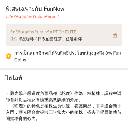
พิเศษเฉพาะกับ FunNow
ดูสิทธิพิเศษสำหรับสมาชิกเลย
สิทธิพิเศษสำหรับสมาชิก PRO / ELITE
手沖單品咖啡 / 日系伯爵紅茶，任選兩杯
การเป็นสมาชิกจะได้รับสิทธิประโยชน์สูงสุดถึง 3% Fun
Coins
ไฮไลท์
・蕨光陽台嚴選鹿角蕨品種《駝鹿》作為上板植株，課程中講
師會針對品種及養護重點做詳細的介紹。
・《駝鹿》的特色是植株生長快速、養護簡易，非常適合新手
入門，蕨光陽台會提供三吋盆大小的植株，省去了學員從幼苗
開始培育的心力。