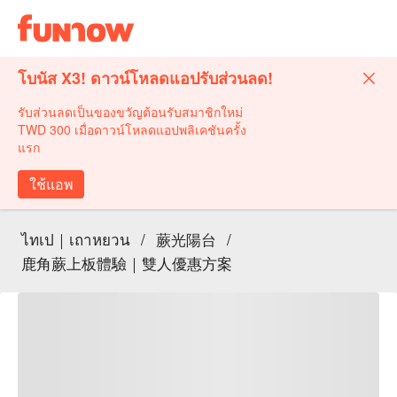
โบนัส X3! ดาวน์โหลดแอปรับส่วนลด!
รับส่วนลดเป็นของขวัญต้อนรับสมาชิกใหม่
TWD 300 เมื่อดาวน์โหลดแอปพลิเคชันครั้ง
แรก
ใช้แอพ
ไทเป｜เถาหยวน
/
蕨光陽台
/
鹿角蕨上板體驗｜雙人優惠方案