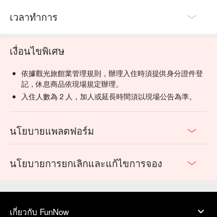
เวลาทำการ
เงื่อนไขพิเศษ
依據觀光旅館業管理規則，辦理入住時須提供身分證件登
記，休息商品依現場規定辦理。
入住人數為 2 人，加人或延長時間須以現場公告為準。
นโยบายแพลตฟอร์ม
นโยบายการยกเลิกและแก้ไขการจอง
เกี่ยวกับ FunNow