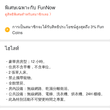
พิเศษเฉพาะกับ FunNow
ดูสิทธิพิเศษสำหรับสมาชิกเลย
การเป็นสมาชิกจะได้รับสิทธิประโยชน์สูงสุดถึง 3% Fun
Coins
ไฮไลท์
・豪華房房型；12 小時。
・住房不含早餐，不含車位。
・2 張單人床。
・禁止攜帶寵物。
・全館禁菸。
・房內設備：無線網路、乾濕分離衛浴。
・公共設備：無線網路、電梯、洗衣機、烘衣機、24H 櫃檯。
・此為特別活動不可變更時間之專案。