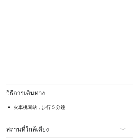
วิธีการเดินทาง
火車桃園站，步行 5 分鐘
สถานที่ใกล้เคียง