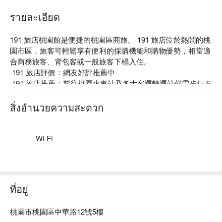
รายละเอียด
191 旅店桃園館是便捷的桃園區商旅。 191 旅店位於熱鬧的桃
園市區，旅客可輕鬆享有便利的採購機能和購物優勢，相當適
合商務旅客、背包客或一般旅客下榻入住。

 191 旅店評價：網友好評推薦中

 191 旅店推薦：前往桃園火車站及各大客運轉運站僅需步行 5 
分鐘。提供多間高雅簡易的套房房型，含有特殊風格的獨特壁
紙， 搭配輕甜的繽紛色彩和高雅的家具設備，打造出溫馨舒
สิ่งอำนวยความสะดวก
適的清新氛圍，舒服好眠的寢具床組更是必要元素， 帶給旅
人無限浪漫的微加幸福感。

 191 旅店優惠、 191 旅店住宿方案、 191 旅店休息方案立刻
Wi-Fi
查看⬇︎
ที่อยู่
桃園市桃園區中華路12號5樓