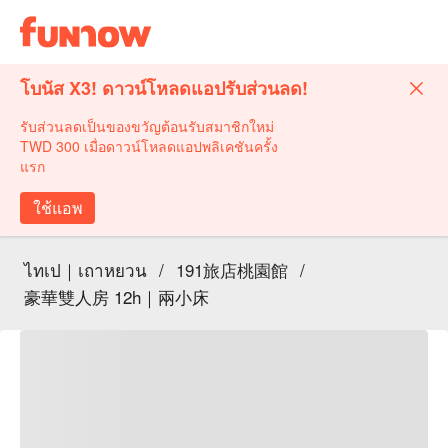
โบนัส X3! ดาวน์โหลดแอปรับส่วนลด!
รับส่วนลดเป็นของขวัญต้อนรับสมาชิกใหม่
TWD 300 เมื่อดาวน์โหลดแอปพลิเคชันครั้ง
แรก
ใช้แอพ
ไทเป｜เถาหยวน
/
191旅店桃園館
/
豪華雙人房 12h｜兩小床