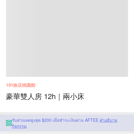
191旅店桃園館
豪華雙人房 12h｜兩小床
รับส่วนลดสูงสุด $200 เมื่อชำระเงินผ่าน AFTEE
คำอธิบาย
กิจกรรม