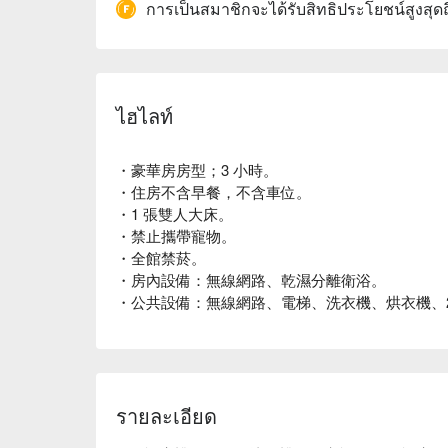
การเป็นสมาชิกจะได้รับสิทธิประโยชน์สูงสุด
ไฮไลท์
・豪華房房型；3 小時。
・住房不含早餐，不含車位。
・1 張雙人大床。
・禁止攜帶寵物。
・全館禁菸。
・房內設備：無線網路、乾濕分離衛浴。
・公共設備：無線網路、電梯、洗衣機、烘衣機、2
รายละเอียด