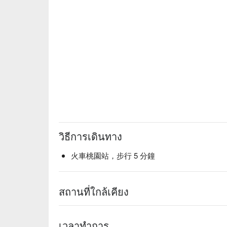
วิธีการเดินทาง
火車桃園站，步行 5 分鐘
สถานที่ใกล้เคียง
เวลาทำการ