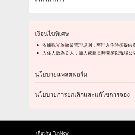
เงื่อนไขพิเศษ
依據觀光旅館業管理規則，辦理入住時須提供
入住人數為 2 人，加人或延長時間須以現場公
นโยบายแพลตฟอร์ม
นโยบายการยกเลิกและแก้ไขการจอง
เกี่ยวกับ FunNow