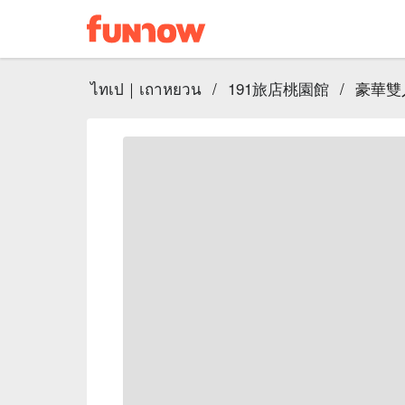
ไทเป｜เถาหยวน
/
191旅店桃園館
/
豪華雙