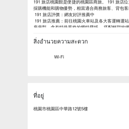
191 旅店桃園館是便捷的桃園區商旅。 191 
採購機能和購物優勢，相當適合商務旅客、背包客
 191 旅店評價：網友好評推薦中

 191 旅店推薦：前往桃園火車站及各大客運轉運站僅需步行 5 分鐘。提供多間高雅簡易的套
房房型，含有特殊風格的獨特壁紙， 搭配輕甜的
適的清新氛圍，舒服好眠的寢具床組更是必要元素，
 191 旅店優惠、 191 旅店住宿方案、 191 旅店
สิ่งอำนวยความสะดวก
Wi-Fi
ที่อยู่
桃園市桃園區中華路12號5樓