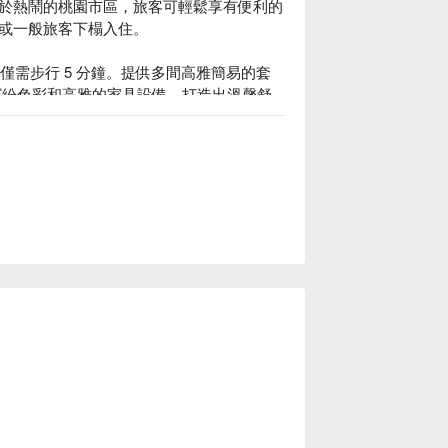
旅店位於熱鬧的桃園市區，旅客可輕鬆享有便利的
或一般旅客下榻入住。

繽紛色彩和高雅的家具設備，打造出溫馨舒
 帶給旅人無限浪漫的微加幸福感。

休息方案立刻查看⬇︎