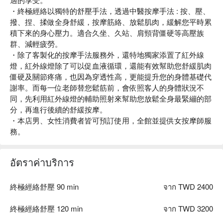
・終極經絡以獨特的舒壓手法，透過中醫按摩手法 : 按、壓、
撥、捏、揉做全身舒緩，按摩筋絡、放鬆肌肉，緩解您平時累
積下來的身心壓力。適合久坐、久站、肩頸背僵硬等高壓族
群、減輕疲勞。
・除了客製化的按摩手法服務外，還特地獨家添置了紅外線
燈，紅外線燈除了可以促血液循環，還能有效幫助您舒緩肌肉
僵硬及關節疼痛，也因為穿透性高，更能提升您的身體基礎代
謝率。而每一位老師替您鬆筋前，會依照客人的身體狀況不
同，先利用紅外線燈的輔助照射來幫助您放鬆全身最緊繃的部
分，再進行後續的舒緩按摩。
・本店男、女性消費者皆可預訂使用，全館並提供女按摩師服
務。
อัตราค่าบริการ
終極經絡舒壓 90 min
จาก TWD 2400
終極經絡舒壓 120 min
จาก TWD 3200