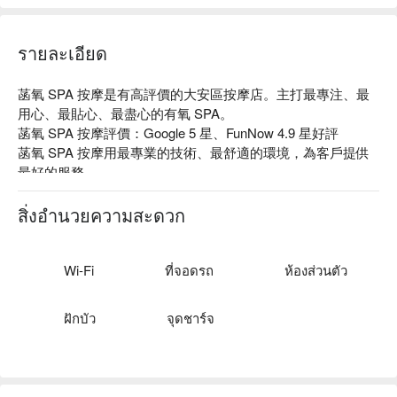
รายละเอียด
菡氧 SPA 按摩是有高評價的大安區按摩店。主打最專注、最
用心、最貼心、最盡心的有氧 SPA。

菡氧 SPA 按摩評價：Google 5 星、FunNow 4.9 星好評

菡氧 SPA 按摩用最專業的技術、最舒適的環境，為客戶提供
最好的服務。

菡氧 SPA 按摩預約、菡氧 SPA 按摩價格、菡氧 SPA 按摩優
惠立刻查看⬇︎
สิ่งอำนวยความสะดวก
Wi-Fi
ที่จอดรถ
ห้องส่วนตัว
ฝักบัว
จุดชาร์จ