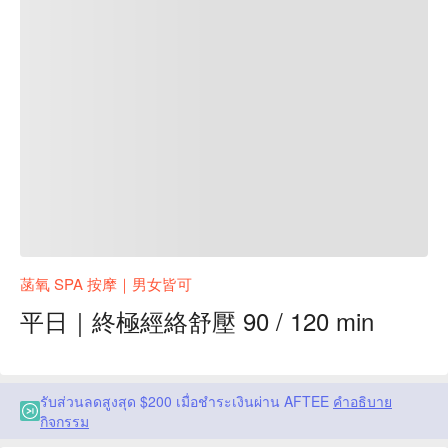
菡氧 SPA 按摩｜男女皆可
平日｜終極經絡舒壓 90 / 120 min
รับส่วนลดสูงสุด $200 เมื่อชำระเงินผ่าน AFTEE
คำอธิบาย
กิจกรรม