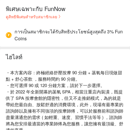
พิเศษเฉพาะกับ FunNow
ดูสิทธิพิเศษสำหรับสมาชิกเลย
การเป็นสมาชิกจะได้รับสิทธิประโยชน์สูงสุดถึง 3% Fun
Coins
ไฮไลท์
・本方案內容：終極經絡舒壓按摩 90 分鐘 + 菡氧每日現做甜
點 + 舒心茶飲 ，服務時間約 90 分鐘。
・您可選擇 90 或 120 分鐘方案，請於下一步選擇。
・於 2022 年全新開幕的菡氧 SPA，相當注重店內裝潢，既提
供了 SPA 按摩會館的隱密性，但又不走推銷模式，為的就是
帶給您最自由、放鬆舒適的消費環境，此外，現場有最專業的
諮詢師以及擁有不同強項的按摩師傅，可以於服務前和諮詢師
盡量溝通您的需求 ( 如輕重、速度、習慣手法等等 ) ，諮詢師
將為您安排最適當的專業師傅為您服務，讓您擁有最頂級、舒
適的享受。