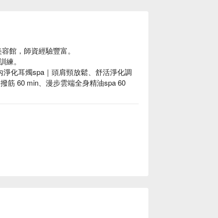
美容館，師資經驗豐富。

練。

內淨化耳燭spa｜頭肩頸放鬆、舒活淨化調
 60 min、漫步雲端全身精油spa 60 
加化學酒精，可安心體驗服務。

壓力體驗。

交通便利、附近有停車場。