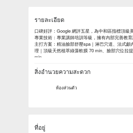
รายละเอียด
口碑好評：Google 網評五星，為中和區指標頂級
專業技術：專業講師培訓等級，擁有內部完善教育訓
主打方案：精油臉部舒壓spa｜淋巴穴道、法式顱
理｜頂級天然植萃綠藻軟膜 70 min、臉部穴位拉提撥筋
min

頂級用料：純天然植萃產品做服務，無香精、無添
質感裝潢：溫馨明亮舒適空間，讓人一進來放鬆無
สิ่งอำนวยความสะดวก
絕佳位置：捷運景安站，步行 3 分鐘即可抵達，
ห้องส่วนตัว
ที่อยู่