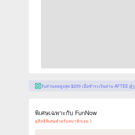
รับส่วนลดสูงสุด $200 เมื่อชำระเงินผ่าน AFTEE
คำ
พิเศษเฉพาะกับ FunNow
ดูสิทธิพิเศษสำหรับสมาชิกเลย