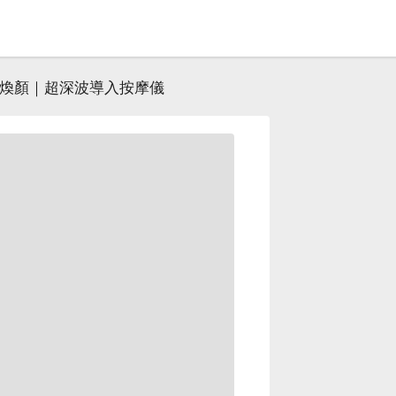
煥顏｜超深波導入按摩儀