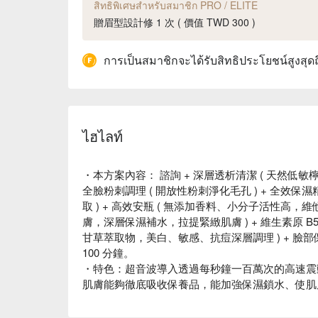
สิทธิพิเศษสำหรับสมาชิก PRO / ELITE
贈眉型設計修 1 次 ( 價值 TWD 300 )
การเป็นสมาชิกจะได้รับสิทธิประโยชน์สูงสุด
ไฮไลท์
・本方案內容： 諮詢 + 深層透析清潔 ( 天然低敏
全臉粉刺調理 ( 開放性粉刺淨化毛孔 ) + 全效保
取 ) + 高效安瓶 ( 無添加香料、小分子活性高，維他
膚，深層保濕補水，拉提緊緻肌膚 ) + 維生素原 B5
甘草萃取物，美白、敏感、抗痘深層調理 ) + 臉
100 分鐘。
・特色：超音波導入透過每秒鐘一百萬次的高速震
肌膚能夠徹底吸收保養品，能加強保濕鎖水、使肌