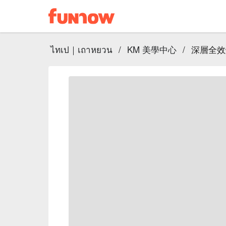
ไทเป｜เถาหยวน
/
KM 美學中心
/
深層全效