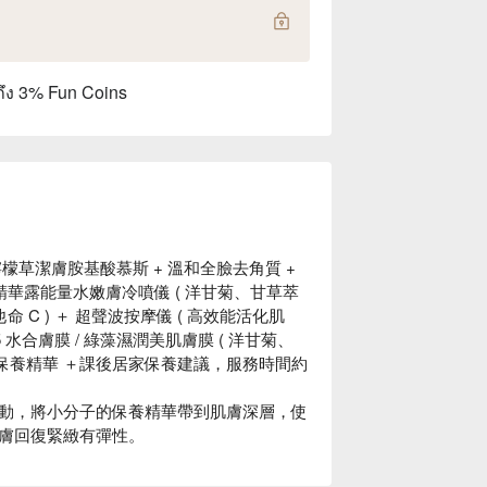
ถึง 3% Fun Coins
檸檬草潔膚胺基酸慕斯 + 溫和全臉去角質 +
濕精華露能量水嫩膚冷噴儀 ( 洋甘菊、甘草萃
命 C ) ＋ 超聲波按摩儀 ( 高效能活化肌
 水合膚膜 / 綠藻濕潤美肌膚膜 ( 洋甘菊、
部保養精華 ＋課後居家保養建議，服務時間約
動，將小分子的保養精華帶到肌膚深層，使
膚回復緊緻有彈性。