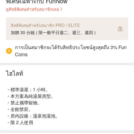
พิเศษเฉพาะกับ FunNow
ดูสิทธิพิเศษสำหรับสมาชิกเลย
สิทธิพิเศษสำหรับสมาชิก PRO / ELITE
加贈 30 分鐘 ( 限一般平日週二、週三、週四 )
การเป็นสมาชิกจะได้รับสิทธิประโยชน์สูงสุดถึง 3% Fun
Coins
ไฮไลท์
・標準湯屋；1 小時。
・本方案為純湯屋房型。
・禁止攜帶寵物。
・全館禁菸。
・房內設備：溫泉泡湯池。
・限 2 人使用