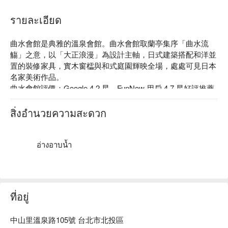
รายละเอียด
曲水會館是典雅的溫泉會館。曲水會館取蘭亭集序「曲水流
觴」之意，以「大正浪漫」為設計主軸，日式建築搭配和洋並
置的裝修家具，實木窗櫺與和式庭園輝映全場，處處可見日本
名家美術作品。

曲水會館評價：Google 4.2 星、FunNow 用戶 4.7 星好評推薦

曲水會館推薦：距公車銀光巷口站僅需步行 1 分鐘，鄰近地熱
谷和北投溫泉博物館。一走進館內隨即被大聽的歐系裝潢所吸
สิ่งอำนวยความสะดวก
引，館內不僅設有白磺溫泉套房、日歸溫泉湯屋，更有葡萄酒
咖啡廳「麝香」以及專注於美食、旅遊和影像領域的「旅人書
房」，泡完湯的同時不妨多停留一下，細心感受來自北投的溫
อ่างอาบน้ำ
暖。

曲水會館優惠、曲水會館住宿方案、曲水會館休息方案立刻查
看⬇︎
ที่อยู่
中山里溫泉路105號 台北市北投區