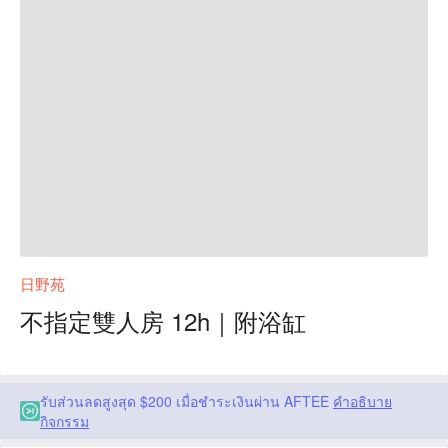
日野苑
不指定雙人房 12h｜附浴缸
รับส่วนลดสูงสุด $200 เมื่อชำระเงินผ่าน AFTEE
คำอธิบาย
กิจกรรม