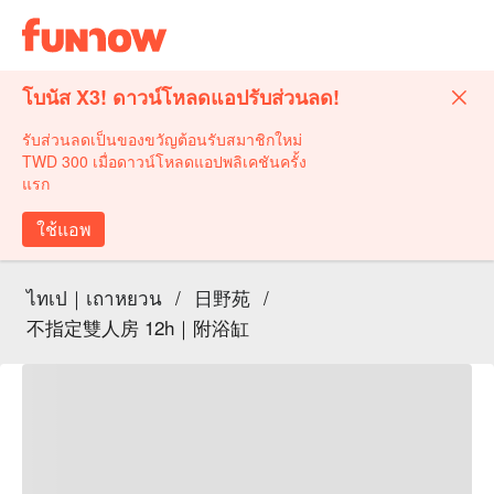
โบนัส X3! ดาวน์โหลดแอปรับส่วนลด!
รับส่วนลดเป็นของขวัญต้อนรับสมาชิกใหม่
TWD 300 เมื่อดาวน์โหลดแอปพลิเคชันครั้ง
แรก
ใช้แอพ
ไทเป｜เถาหยวน
/
日野苑
/
不指定雙人房 12h｜附浴缸