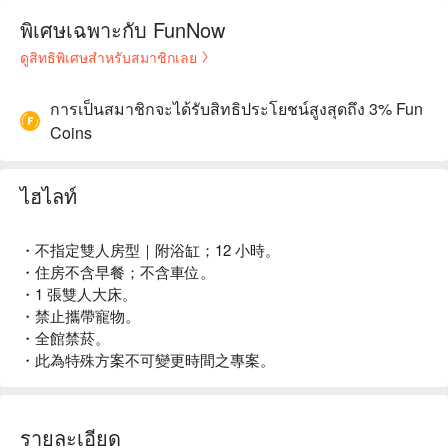
พิเศษเฉพาะกับ FunNow
ดูสิทธิพิเศษสำหรับสมาชิกเลย
การเป็นสมาชิกจะได้รับสิทธิประโยชน์สูงสุดถึง 3% Fun
Coins
ไฮไลท์
・不指定雙人房型｜附浴缸；12 小時。
・住房不含早餐；不含車位。
・1 張雙人大床。
・禁止攜帶寵物。
・全館禁菸。
・此為特殊方案不可變更時間之專案。
รายละเอียด