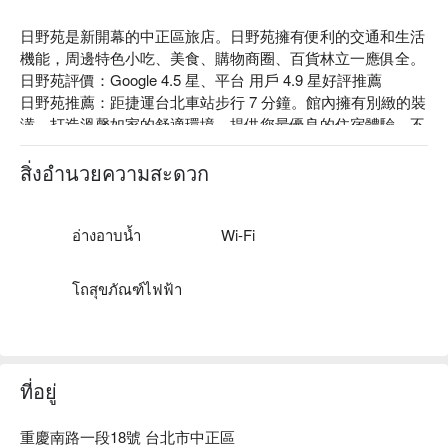
日野苑是新開幕的中正區旅店。日野苑擁有便利的交通和生活
機能，周邊特色小吃、美食、購物商圈、百貨林立一應俱全。

日野苑評價：Google 4.5 星、平台 用戶 4.9 星好評推薦

日野苑推薦：距捷運台北車站步行 7 分鐘。館內擁有別緻的裝
潢，打造溫馨如家的舒適環境，提供您最優良的住宿體驗，不
論是出差工作還是外出旅遊皆能滿足您的需求。

日野苑股份有限公司，統編：83550901。

สิ่งอำนวยความสะดวก
日野苑優惠、日野苑住宿方案、日野苑休息方案立刻查看⬇︎
อ่างอาบน้ำ
Wi-Fi
โถสุขภัณฑ์ไฟฟ้า
ที่อยู่
重慶南路一段18號 台北市中正區