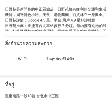
日野苑是新開幕的中正區旅店。日野苑擁有便利的交通和生活
機能，周邊特色小吃、美食、購物商圈、百貨林立一應俱全。

日野苑評價：Google 4.5 星、平台 用戶 4.9 星好評推薦

日野苑推薦：距捷運台北車站步行 7 分鐘。館內擁有別緻的裝
潢，打造溫馨如家的舒適環境，提供您最優良的住宿體驗，不
論是出差工作還是外出旅遊皆能滿足您的需求。

日野苑股份有限公司，統編：83550901。

สิ่งอำนวยความสะดวก
日野苑優惠、日野苑住宿方案、日野苑休息方案立刻查看⬇︎
Wi-Fi
โถสุขภัณฑ์ไฟฟ้า
ที่อยู่
重慶南路一段18號 台北市中正區