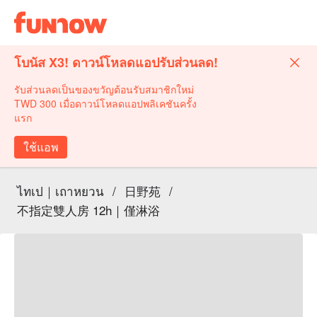
โบนัส X3! ดาวน์โหลดแอปรับส่วนลด!
รับส่วนลดเป็นของขวัญต้อนรับสมาชิกใหม่
TWD 300 เมื่อดาวน์โหลดแอปพลิเคชันครั้ง
แรก
ใช้แอพ
ไทเป｜เถาหยวน
/
日野苑
/
不指定雙人房 12h｜僅淋浴