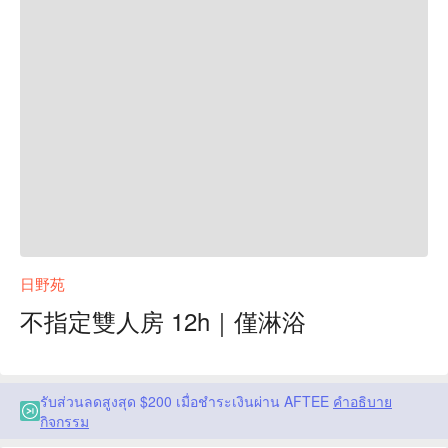
日野苑
不指定雙人房 12h｜僅淋浴
รับส่วนลดสูงสุด $200 เมื่อชำระเงินผ่าน AFTEE
คำอธิบาย
กิจกรรม