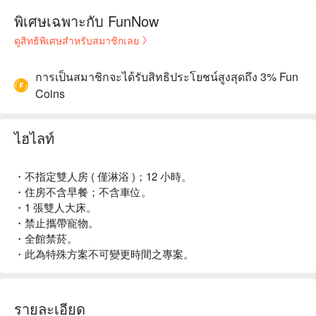
พิเศษเฉพาะกับ FunNow
ดูสิทธิพิเศษสำหรับสมาชิกเลย
การเป็นสมาชิกจะได้รับสิทธิประโยชน์สูงสุดถึง 3% Fun
Coins
ไฮไลท์
・不指定雙人房 ( 僅淋浴 )；12 小時。
・住房不含早餐；不含車位。
・1 張雙人大床。
・禁止攜帶寵物。
・全館禁菸。
・此為特殊方案不可變更時間之專案。
รายละเอียด